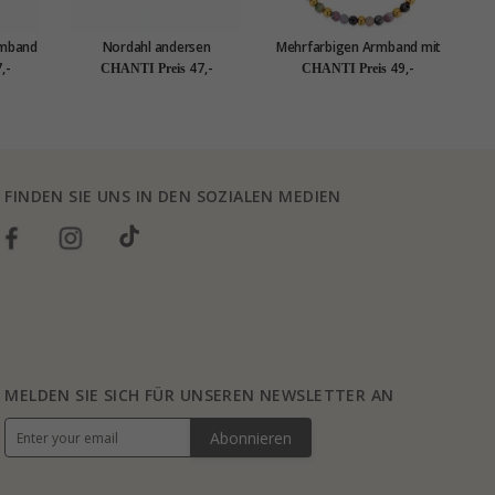
rmband
Nordahl andersen
Mehrfarbigen Armband mit
 onyx
schwarzem onyx armband
Turmalin - Loom Stones
,-
47,-
49,-
CHANTI Preis
CHANTI Preis
in leder
FINDEN SIE UNS IN DEN SOZIALEN MEDIEN
MELDEN SIE SICH FÜR UNSEREN NEWSLETTER AN
Abonnieren