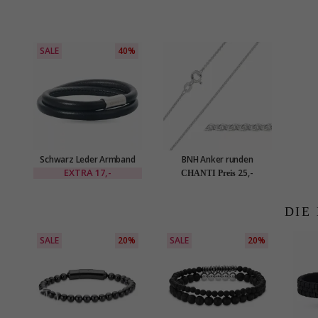
SALE
40%
Schwarz Leder Armband
BNH Anker runden
aus Stahl x 6 mm
Halskette aus Silber 45 cm
EXTRA
17,-
25,-
CHANTI Preis
x 1,1 mm
DIE
SALE
20%
SALE
20%