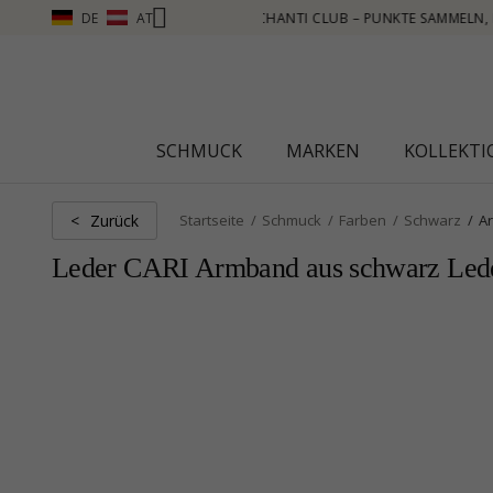
DE
AT
AMMELN, MEHR SEHEN – KLICKEN SIE HIER
SCHMUCK
MARKEN
KOLLEKT
Zurück
<
Startseite
Schmuck
Farben
Schwarz
A
Leder CARI Armband aus schwarz Lede