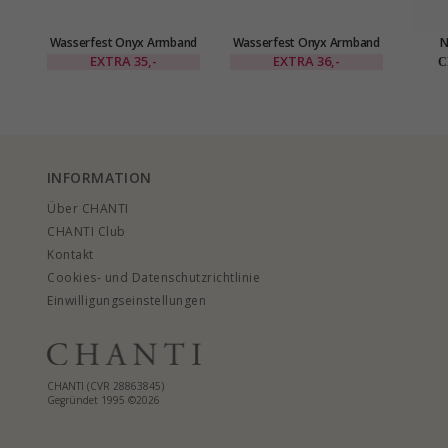
Wasserfest Onyx Armband
Wasserfest Onyx Armband
N
aus Stahl
aus Stahl
sch
EXTRA
35,-
EXTRA
36,-
C
INFORMATION
Über CHANTI
CHANTI Club
Kontakt
Cookies- und Datenschutzrichtlinie
Einwilligungseinstellungen
CHANTI (CVR 28863845)
Gegründet 1995 ©2026