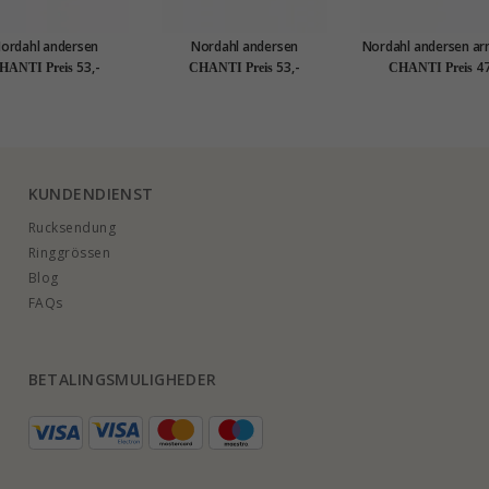
ordahl andersen
Nordahl andersen
Nordahl andersen a
warzem armband in
schwarzem armband in
in stahl schwarzem
53,-
53,-
47
HANTI Preis
CHANTI Preis
CHANTI Preis
leder
leder
KUNDENDIENST
Rucksendung
Ringgrössen
Blog
FAQs
BETALINGSMULIGHEDER