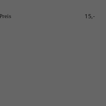
15,-
reis