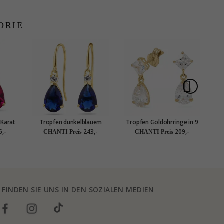
ORIE
 Karat
Tropfen dunkelblauem
Tropfen Goldohrringe in 9
Tr
e Rubin
Ohrringe in 9 Karat Gold
Karat Gold mit Zirkon -
ve
6,-
243,-
209,-
CHANTI Preis
CHANTI Preis
ld
mit Zirkon und synthetische
Gold Collection
Saphir - Gold Collection
FINDEN SIE UNS IN DEN SOZIALEN MEDIEN