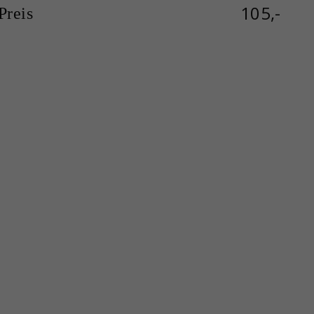
105,-
reis