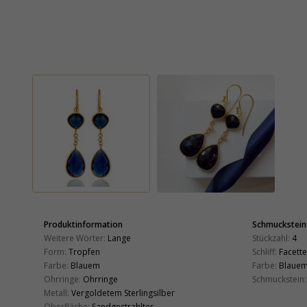
Produktinformation
Schmuckstein
Weitere Wörter:
Lange
Stückzahl:
4
Form:
Tropfen
Schliff:
Facette
Farbe:
Blauem
Farbe:
Blaue
Ohrringe:
Ohrringe
Schmuckstein:
Metall:
Vergoldetem Sterlingsilber
Oberfläche:
Sandgestrahlter