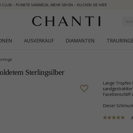
IONEN
AUSVERKAUF
DIAMANTEN
TRAURING
hrringe
ldetem Sterlingsilber
lange Tropfen blauem Ohrringe in vergoldetem Sterlingsilber mit
sandgestrahlter
Facettenschliff
Dieser Schmu