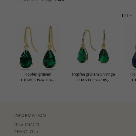
DIE
Tropfen grünem
Tropfen grünem Ohrringe
Tro
Goldohrringe in 14 Karat
in 9 Karat Gold mit
Gold
304,-
185,-
CHANTI Preis
CHANTI Preis
CH
Gold mit Synthetischer
Synthetischer Smaragd -
Gol
Smaragd - Gold Collection
Gold Collection
Saph
INFORMATION
Über CHANTI
CHANTI Club