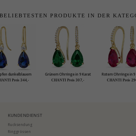
 BELIEBTESTEN PRODUKTE IN DER KATEG
pfen dunkelblauem
Grünem Ohrringe in 9 Karat
Rotem Ohrringe in 9
ohrringe in 14 Karat
Gold mit Synthetischer
Gold mit synthetisch
344,-
307,-
29
ANTI Preis
CHANTI Preis
CHANTI Preis
d mit synthetische
Smaragd und Zirkon - Gold
und Zirkon - Go
ir und Zirkon - Gold
Collection
Collection
Collection
KUNDENDIENST
Rucksendung
Ringgrössen