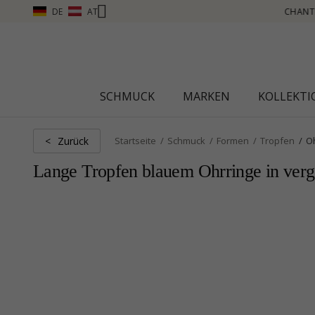
DE
AT
CHANTI CLUB – PUNKTE SAMMELN, MEHR SEHEN – KLICKEN SIE HIER
SCHMUCK
MARKEN
KOLLEKT
Zurück
<
Startseite
Schmuck
Formen
Tropfen
O
Lange Tropfen blauem Ohrringe in vergo