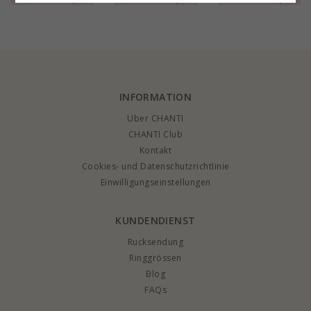
vergoldetes Messing
vergoldetes Messing
vergoldetes Messing
- Eliné
- Eliné
- Eliné
INFORMATION
Über CHANTI
CHANTI Club
Kontakt
Cookies- und Datenschutzrichtlinie
Einwilligungseinstellungen
KUNDENDIENST
Rucksendung
Ringgrössen
Blog
FAQs