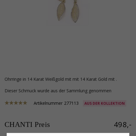
Ohrringe in 14 Karat Weißgold mit mit 14 Karat Gold mit .
Dieser Schmuck wurde aus der Sammlung genommen
Artikelnummer
277113
AUS DER KOLLEKTION
498,-
CHANTI Preis