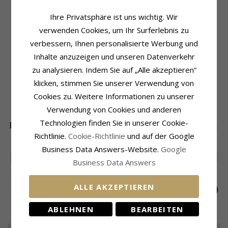
Ihre Privatsphäre ist uns wichtig. Wir
Produktinformation
Größe
verwenden Cookies, um Ihr Surferlebnis zu
Weitere Wörter:
Lange
Höhe:
26,9 mm
verbessern, Ihnen personalisierte Werbung und
Art:
Ohrringe
Breite:
7,3 mm
Inhalte anzuzeigen und unseren Datenverkehr
Ohrringe:
Ohrringe
Lieferzeit
Metall:
14 Karat Weißgold
zu analysieren. Indem Sie auf „Alle akzeptieren“
Lieferzeit:
4-5 Werktage
Oberfläche:
Polierter
klicken, stimmen Sie unserer Verwendung von
Metall:
14 Karat Gold
Cookies zu. Weitere Informationen zu unserer
Oberfläche:
Polierter
Verwendung von Cookies und anderen
Technologien finden Sie in unserer Cookie-
DIE BELIEBTESTEN PRODUKTE IN DER
Richtlinie.
Cookie-Richtlinie
und auf der Google
KATEGORIE
Business Data Answers-Website.
Google
LIMITED
50%
LIMITED
50%
LIMITED
50%
Business Data Answers
ALLE AKZEPTIEREN
ABLEHNEN
BEARBEITEN
Lange ketten
Lange Perle ketten
Lange ketten
ohrringe in
ohrringe in
ohrringe in
LIMITED
18,-
LIMITED
18,-
LIMITED
18,-