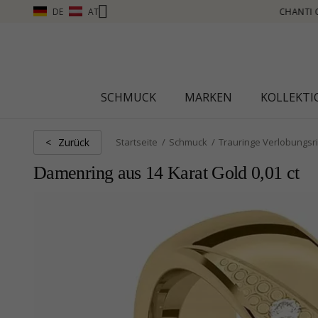
DE
AT
CHANTI CLUB – PUNKTE SAMMELN, MEHR SEHEN – KLICKEN SIE HI
SCHMUCK
MARKEN
KOLLEKT
Zurück
<
Startseite
Schmuck
Trauringe Verlobungsr
Damenring aus 14 Karat Gold 0,01 ct