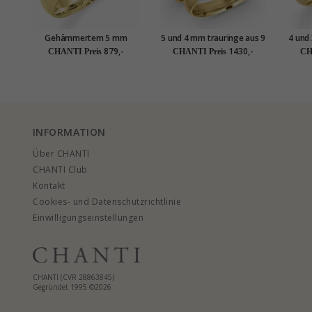
Gehämmertem 5 mm
5 und 4 mm trauringe aus 9
4 und
trauring aus 9 karat gold
Karat Gold 0,03 ct - set
879,-
1430,-
CHANTI Preis
CHANTI Preis
CH
INFORMATION
Über CHANTI
CHANTI Club
Kontakt
Cookies- und Datenschutzrichtlinie
Einwilligungseinstellungen
CHANTI (CVR 28863845)
Gegründet 1995 ©2026