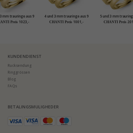
 3 mm trauringe aus 9
4 und 3 mm trauringe aus 9
5 und 3 mm trauring
Karat Gold - set
Karat Gold - set
14 Karat Gold - s
1023,-
1001,-
201
ANTI Preis
CHANTI Preis
CHANTI Preis
KUNDENDIENST
Rucksendung
Ringgrössen
Blog
FAQs
BETALINGSMULIGHEDER