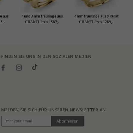
e aus
4 und 3 mm trauringe aus
4 mm trauringe aus 9 Karat
5 
et
14 Karat Gold - set
Gold 0,03 ct - set
5,-
1587,-
1289,-
CHANTI Preis
CHANTI Preis
FINDEN SIE UNS IN DEN SOZIALEN MEDIEN
MELDEN SIE SICH FÜR UNSEREN NEWSLETTER AN
Abonnieren