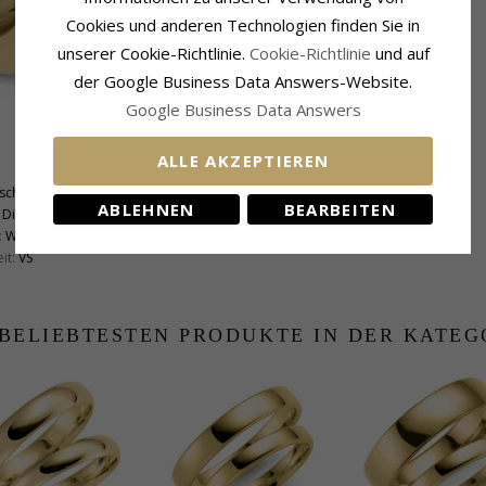
Cookies und anderen Technologien finden Sie in
unserer Cookie-Richtlinie.
Cookie-Richtlinie
und auf
der Google Business Data Answers-Website.
Google Business Data Answers
Ringschiene
ALLE AKZEPTIEREN
Breite:
5,0 mm
schliff
Dicke:
1,9 mm
ABLEHNEN
BEARBEITEN
Diamant
Gewicht:
8,5 G
:
Wesselton
Lieferzeit:
Ungefähr 5 Wochen
it:
VS
 BELIEBTESTEN PRODUKTE IN DER KATEG