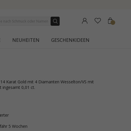
NEW COLLECTION | AURA
E
NEUHEITEN
GESCHENKIDEEN
it ingesamt 0,01 ct.
erter
efähr 5 Wochen