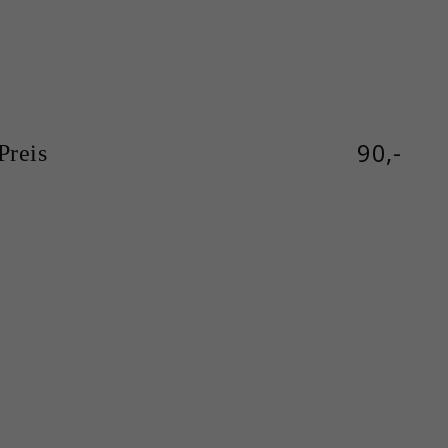
90,-
reis