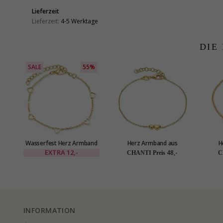
Lieferzeit
Lieferzeit:
4-5 Werktage
DIE
SALE
55%
Wasserfest Herz Armband
Herz Armband aus
H
aus vergoldetem Stahl -
vergoldetem Sterlingsilber
vergo
EXTRA
12,-
48,-
CHANTI Preis
C
OCEANA
u
vergo
INFORMATION