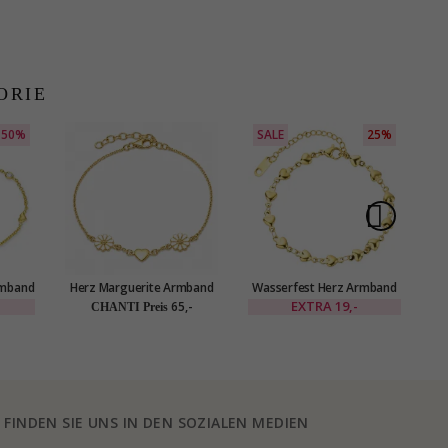
ORIE
50%
SALE
25%
S
rmband
Herz Marguerite Armband
Wasserfest Herz Armband
Wa
sing -
aus vergoldetem
aus vergoldetem Stahl -
a
EXTRA
19,-
65,-
CHANTI Preis
Sterlingsilber - Maggie
OCEANA
FINDEN SIE UNS IN DEN SOZIALEN MEDIEN