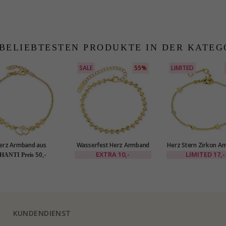
 BELIEBTESTEN PRODUKTE IN DER KATEG
SALE
55%
LIMITED
erz Armband aus
Wasserfest Herz Armband
Herz Stern Zirkon A
ldetem Sterlingsilber
aus vergoldetem Stahl -
aus vergoldetes Mes
EXTRA
10,-
LIMITED
17,-
50,-
HANTI Preis
nd Anhänger aus
OCEANA
Eliné
ldetem Sterlingsilber
KUNDENDIENST