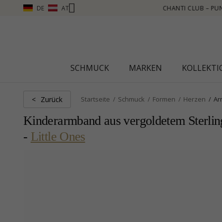
DE
AT
 – PUNKTE SAMMELN, MEHR SEHEN – KLICKEN SIE HIER
SCHMUCK
MARKEN
KOLLEKT
Zurück
<
Startseite
Schmuck
Formen
Herzen
Ar
Kinderarmband aus vergoldetem Sterling
-
Little Ones