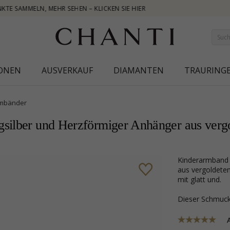
IONEN
AUSVERKAUF
DIAMANTEN
TRAURING
mbänder
silber und Herzförmiger Anhänger aus vergo
Kinderarmband aus vergoldetem Sterlingsilber und Herzförmiger Anhänger
aus vergoldetem
mit glatt und.
Dieser Schmu