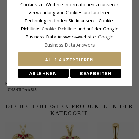
Cookies zu. Weitere Informationen zu unserer
Lieferzeit:
4-5 Werktage
Breiten
Verwendung von Cookies und anderen
Schlange Max.:
1,5 mm
Venezia Max.:
1,5 mm
Technologien finden Sie in unserer Cookie-
Richtlinie.
Cookie-Richtlinie
und auf der Google
VERWANDTE PRODUKTE
Business Data Answers-Website.
Google
Business Data Answers
ALLE AKZEPTIEREN
ABLEHNEN
BEARBEITEN
Herz Rubin Anhänger
in 9 karat Gold 0,07
368,-
CHANTI Preis
ct
DIE BELIEBTESTEN PRODUKTE IN DER
KATEGORIE