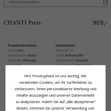
Material auswählen
909,-
CHANTI Preis
Produktinformation
Schmuckstein
Form:
Herz
Stückzahl:
11
Schmuckstein:
Rubin
Schliff:
Brillantschliff
Anhänger:
Anhänger
Schmuckstein:
Diamant
Karat:
14
Diamantfarbe:
Wesselton
Metall:
Weißgold
Diamantreinheit:
SI
Oberfläche:
Polierter
Karat:
0,159
Ihre Privatsphäre ist uns wichtig. Wir
verwenden Cookies, um Ihr Surferlebnis zu
Schmuckstein
Fassung
Stückzahl:
1
Höhe Mit Öse:
12,3 mm
verbessern, Ihnen personalisierte Werbung und
Schliff:
Facettenschliff
Höhe Ohne Öse:
7,7 mm
Inhalte anzuzeigen und unseren Datenverkehr
Farbe:
Rotem
Breite:
8,3 mm
zu analysieren. Indem Sie auf „Alle akzeptieren“
Schmuckstein:
Rubin
Tiefe:
3,2 mm
klicken, stimmen Sie unserer Verwendung von
Lieferzeit
Passt Zu Goldketten Mit Den