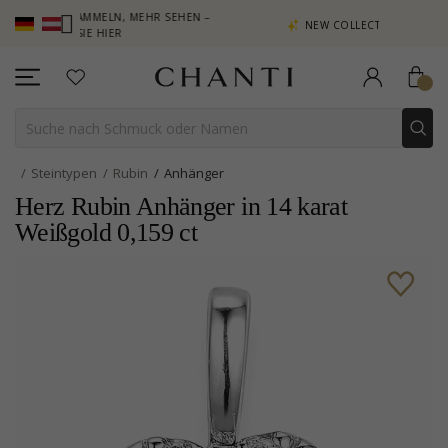
TE SAMMELN, MEHR SEHEN –
NEW COLLECTION | AURA
KEN SIE HIER
Steintypen
Rubin
Anhänger
Herz Rubin Anhänger in 14 karat
Weißgold 0,159 ct