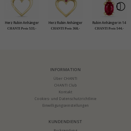
Herz Rubin Anhänger
Herz Rubin Anhänger
Rubin Anhänger in 14
in 14 karat Gold 0,07
in 14 karat Gold 0,02
karat Gold 0,35 ct
533,-
368,-
544,-
CHANTI Preis
CHANTI Preis
CHANTI Preis
ct
ct
INFORMATION
Über CHANTI
CHANTI Club
Kontakt
Cookies- und Datenschutzrichtlinie
Einwilligungseinstellungen
KUNDENDIENST
Rucksendung