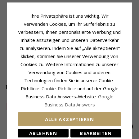
Produktinformation
Schmuckstein
Ihre Privatsphäre ist uns wichtig. Wir
Form:
Herz
Stückzahl:
2
verwenden Cookies, um Ihr Surferlebnis zu
Ohrringe:
Ohrringe
Schliff:
Facettenschliff
verbessern, Ihnen personalisierte Werbung und
Metall:
Silber
Schmuckstein:
Zirkon
Inhalte anzuzeigen und unseren Datenverkehr
Oberfläche:
Polierter
Größe
zu analysieren. Indem Sie auf „Alle akzeptieren“
Höhe:
6,9 mm
Breite:
4,8 mm
klicken, stimmen Sie unserer Verwendung von
Cookies zu. Weitere Informationen zu unserer
Lieferzeit
Lieferzeit:
4-5 Werktage
Verwendung von Cookies und anderen
Technologien finden Sie in unserer Cookie-
DIE BELIEBTESTEN PRODUKTE IN DER
Richtlinie.
Cookie-Richtlinie
und auf der Google
KATEGORIE
Business Data Answers-Website.
Google
Business Data Answers
LIMITED
50%
SALE
55%
LIMITED
50%
ALLE AKZEPTIEREN
ABLEHNEN
BEARBEITEN