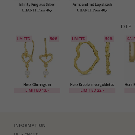
Infinity Ring aus Silber
Armband mit Lapislazuli
und hematite - Loom
46,-
40,-
CHANTI Preis
CHANTI Preis
Stones
DIE
LIMITED
50%
LIMITED
50%
SAL
Herz Ohrringe in
Herz Kreole in vergoldetes
Herz B
vergoldetes Messing - Eliné
Messing - Eliné
Kara
LIMITED
13,-
LIMITED
22,-
INFORMATION
Über CHANTI