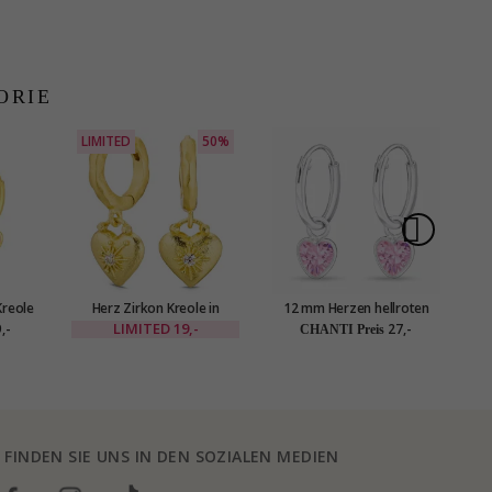
ORIE
LIMITED
50%
Kreole
Herz Zirkon Kreole in
12 mm Herzen hellroten
He
er -
vergoldetes Messing - Eliné
Bergkristall Kreole in Silber
LIMITED
19,-
,-
27,-
CHANTI Preis
- Little Ones
FINDEN SIE UNS IN DEN SOZIALEN MEDIEN