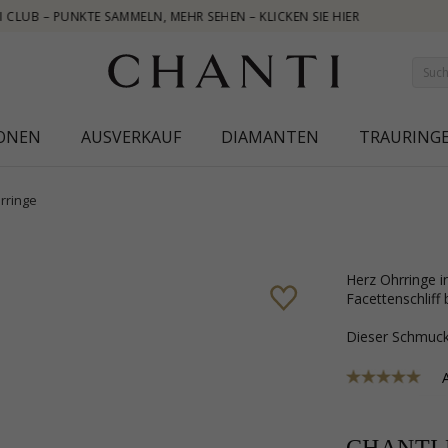
IONEN
AUSVERKAUF
DIAMANTEN
TRAURING
rringe
Herz Ohrringe in rhodiniertem Silber mit polierter Oberfläche und 2
Facettenschliff
Dieser Schmu