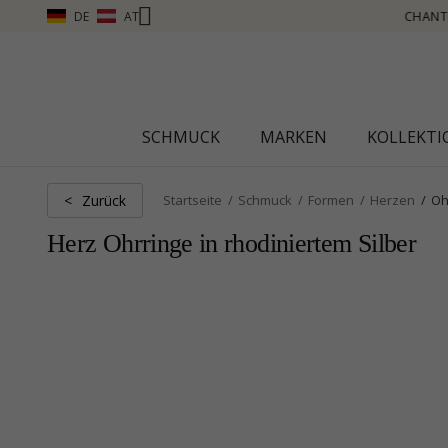
DE
AT
CHANTI CLUB – PUNKTE SAMMELN, MEHR SEHEN – KLICKEN SIE HIER
SCHMUCK
MARKEN
KOLLEKT
Zurück
<
Startseite
Schmuck
Formen
Herzen
Oh
Herz Ohrringe in rhodiniertem Silber