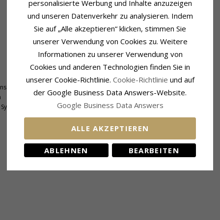
personalisierte Werbung und Inhalte anzuzeigen
und unseren Datenverkehr zu analysieren. Indem
Sie auf „Alle akzeptieren“ klicken, stimmen Sie
unserer Verwendung von Cookies zu. Weitere
Informationen zu unserer Verwendung von
Cookies und anderen Technologien finden Sie in
Größe
Höhe:
11,0 mm
unserer Cookie-Richtlinie.
Cookie-Richtlinie
und auf
nschliff
Breite:
11,0 mm
der Google Business Data Answers-Website.
m
Google Business Data Answers
Synthetische Saphir
ALLE AKZEPTIEREN
KUNDEN KAUFTEN AUCH
ABLEHNEN
BEARBEITEN