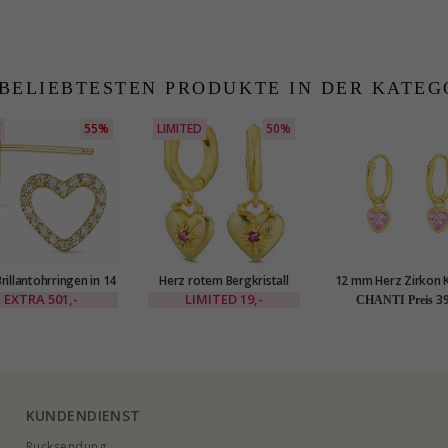
 BELIEBTESTEN PRODUKTE IN DER KATEG
E
55%
LIMITED
50%
rillantohrringen in 14
Herz rotem Bergkristall
12 mm Herz Zirkon 
t Gold mit Diamant
Kreole in vergoldetes
in vergoldetem Silb
EXTRA
501,-
LIMITED
19,-
39
CHANTI Preis
Messing - Eliné
Little Ones
KUNDENDIENST
Rucksendung