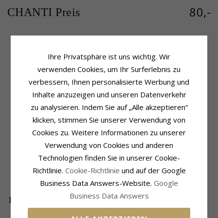
80,-
CHANTI Preis
Ihre Privatsphäre ist uns wichtig. Wir
Produktinformation
Kette
Farbe:
Grünem
Kette:
Halskette
verwenden Cookies, um Ihr Surferlebnis zu
Art:
Halskette
Metall:
Vergoldetem Sterlingsilber
verbessern, Ihnen personalisierte Werbung und
Länge:
42 cm
Inhalte anzuzeigen und unseren Datenverkehr
Anhänger
Schmuckstein
zu analysieren. Indem Sie auf „Alle akzeptieren“
Anhänger:
Anhänger
Stückzahl:
3
klicken, stimmen Sie unserer Verwendung von
Metall:
Vergoldetem Sterlingsilber
Schliff:
Facettenschliff
Oberfläche:
Sandgestrahlter
Farbe:
Grünem
Cookies zu. Weitere Informationen zu unserer
Schmuckstein:
Onyx
Verwendung von Cookies und anderen
Fassung
Lieferzeit
Technologien finden Sie in unserer Cookie-
Höhe:
14,0 mm
Lieferzeit:
4-5 Werktage
Richtlinie.
Cookie-Richtlinie
und auf der Google
Breite:
8,0 mm
Business Data Answers-Website.
Google
Business Data Answers
DIE BELIEBTESTEN PRODUKTE IN DER
KATEGORIE