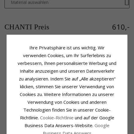
Material auswählen
610,-
CHANTI Preis
Ihre Privatsphäre ist uns wichtig. Wir
Produktinformation
Schmuckstein
verwenden Cookies, um Ihr Surferlebnis zu
Weitere Wörter:
Großer
Stückzahl:
19
verbessern, Ihnen personalisierte Werbung und
Form:
Abstraktem
Schliff:
Brillantschliff
Inhalte anzuzeigen und unseren Datenverkehr
Anhänger:
Diamantanhänger
Schmuckstein:
Diamant
zu analysieren. Indem Sie auf „Alle akzeptieren“
Karat:
14
Diamantfarbe:
Wesselton
Metall:
Gold- Und Weißgold
Diamantreinheit:
SI
klicken, stimmen Sie unserer Verwendung von
Oberfläche:
Polierter
Karat:
0,15
Cookies zu. Weitere Informationen zu unserer
Fassung
Lieferzeit
Verwendung von Cookies und anderen
Höhe Mit Öse:
27,4 mm
Lieferzeit:
4-5 Werktage
Technologien finden Sie in unserer Cookie-
Breite:
12,2 mm
Passt Zu Goldketten Mit Den
Richtlinie.
Cookie-Richtlinie
und auf der Google
Tiefe:
4,2 mm
Breiten
Business Data Answers-Website.
Google
Schlange Max.:
1,5 mm
Business Data Answers
Venezia Max.:
1,5 mm