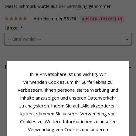
Dieser Schmuck wurde aus der Sammlung genommen
Artikelnummer
53156
AUS DER KOLLEKTION
Länge:
62,-
CHANTI Preis
Ihre Privatsphäre ist uns wichtig. Wir
verwenden Cookies, um Ihr Surferlebnis zu
verbessern, Ihnen personalisierte Werbung und
Produktinformation
Größe
Inhalte anzuzeigen und unseren Datenverkehr
Kettentyp:
Gewundenes Armband
Breite:
1,1 mm
zu analysieren. Indem Sie auf „Alle akzeptieren“
Metall:
Vergoldetem Sterlingsilber
Lieferzeit
Oberfläche:
Strukturierter
klicken, stimmen Sie unserer Verwendung von
Lieferzeit:
4-5 Werktage
Cookies zu. Weitere Informationen zu unserer
Verwendung von Cookies und anderen
KUNDEN KAUFTEN AUCH