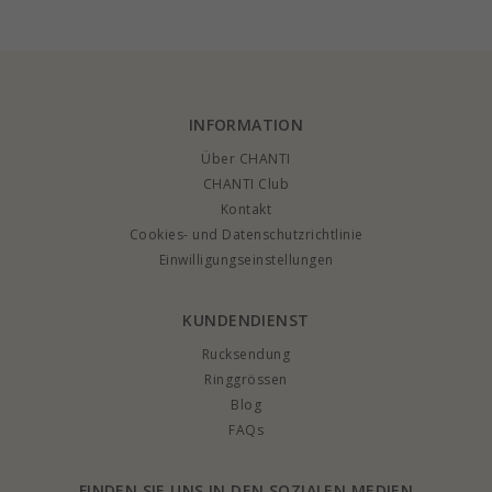
Sterlingsilber x 2,4
Sterlingsilber x 1,9
mm
mm
INFORMATION
Über CHANTI
CHANTI Club
Kontakt
Cookies- und Datenschutzrichtlinie
Einwilligungseinstellungen
KUNDENDIENST
Rucksendung
Ringgrössen
Blog
FAQs
FINDEN SIE UNS IN DEN SOZIALEN MEDIEN