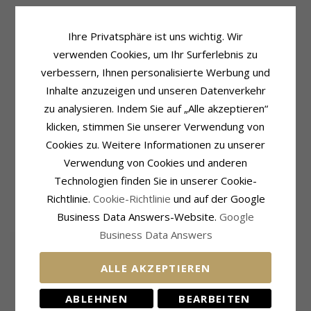
Ihre Privatsphäre ist uns wichtig. Wir
Produktinformation
Schmuckstein
verwenden Cookies, um Ihr Surferlebnis zu
Form:
Fußball
Schliff:
Glatt
verbessern, Ihnen personalisierte Werbung und
Ohrringe:
Manschettenknöpfe
Farbe:
Grünem
Inhalte anzuzeigen und unseren Datenverkehr
Metall:
Edelstahl
Schmuckstein:
Emaille
Oberfläche:
Polierter
zu analysieren. Indem Sie auf „Alle akzeptieren“
Größe
klicken, stimmen Sie unserer Verwendung von
Höhe:
15,3 mm
Breite:
19,0 mm
Cookies zu. Weitere Informationen zu unserer
Verwendung von Cookies und anderen
Lieferzeit
Lieferzeit:
4-5 Werktage
Technologien finden Sie in unserer Cookie-
Richtlinie.
Cookie-Richtlinie
und auf der Google
KUNDEN KAUFTEN AUCH
Business Data Answers-Website.
Google
Business Data Answers
ALLE AKZEPTIEREN
ABLEHNEN
BEARBEITEN