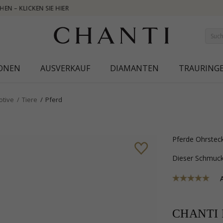
NEW COLLECTIO
IONEN
AUSVERKAUF
DIAMANTEN
TRAURING
otive
Tiere
Pferd
Pferde Ohrsteck
Dieser Schmu
CHANTI P