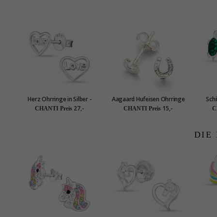
Herz Ohrringe in Silber -
Aagaard Hufeisen Ohrringe
Schi
Little Ones
in Silber
S
27,-
15,-
CHANTI Preis
CHANTI Preis
C
DIE