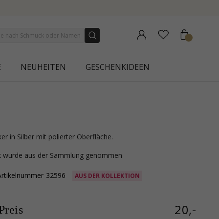
N | AURA
E
NEUHEITEN
GESCHENKIDEEN
er in Silber mit polierter Oberfläche.
ck wurde aus der Sammlung genommen
Artikelnummer
32596
AUS DER KOLLEKTION
20,-
reis