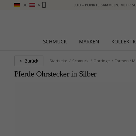
DE
AT
MEHR SEHEN – KLICKEN SIE HIER
SCHMUCK
MARKEN
KOLLEKT
Zurück
<
Startseite
Schmuck
Ohrringe
Formen / M
Pferde Ohrstecker in Silber