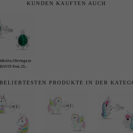
KUNDEN KAUFTEN AUCH
ldkröte Ohrringe in
ilber - Little Ones
25,-
HANTI Preis
 BELIEBTESTEN PRODUKTE IN DER KATEG