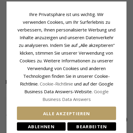
Ihre Privatsphäre ist uns wichtig. Wir
verwenden Cookies, um Ihr Surferlebnis zu
Produktinformation
Schmuckstein
Form:
Ovalen
Stückzahl:
2
verbessern, Ihnen personalisierte Werbung und
Ohrringe:
Silberohrringe
Schliff:
Facettenschliff
Inhalte anzuzeigen und unseren Datenverkehr
Metall:
Oxidiertem Sterlingsilber
Farbe:
Mehrfarbigem
zu analysieren. Indem Sie auf „Alle akzeptieren“
Oberfläche:
Polierter
Schmuckstein:
Labradorit
klicken, stimmen Sie unserer Verwendung von
Größe
Lieferzeit
Cookies zu. Weitere Informationen zu unserer
Höhe Mit Haken:
32 mm
Lieferzeit:
4-5 Werktage
Breite:
14 mm
Verwendung von Cookies und anderen
Technologien finden Sie in unserer Cookie-
DIE BELIEBTESTEN PRODUKTE IN DER
Richtlinie.
Cookie-Richtlinie
und auf der Google
KATEGORIE
Business Data Answers-Website.
Google
Business Data Answers
ALLE AKZEPTIEREN
ABLEHNEN
BEARBEITEN