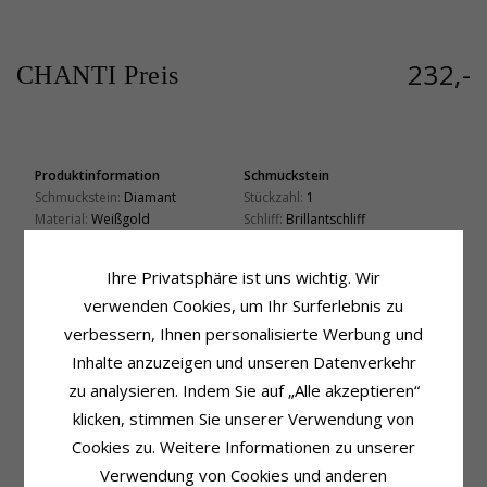
232,-
CHANTI Preis
Produktinformation
Schmuckstein
Schmuckstein:
Diamant
Stückzahl:
1
Material:
Weißgold
Schliff:
Brillantschliff
Ring:
Ring
Schmuckstein:
Diamant
Karat:
14
Diamantfarbe:
Wesselton
Ihre Privatsphäre ist uns wichtig. Wir
Metall:
Weißgold
Diamantreinheit:
SI
verwenden Cookies, um Ihr Surferlebnis zu
Oberfläche:
Polierter
Karat:
0,057
verbessern, Ihnen personalisierte Werbung und
Ringschiene
Fassung
Inhalte anzuzeigen und unseren Datenverkehr
Breite, Oben:
1,8 mm
Durchmesser:
2,5 mm
Breite, Unten:
1,8 mm
Tiefe:
3,9 mm
zu analysieren. Indem Sie auf „Alle akzeptieren“
Dicke, Oben:
2,1 mm
klicken, stimmen Sie unserer Verwendung von
Lieferzeit
Dicke, Unten:
1,4 mm
Größe Auf Lager:
4-5 Werktage
Cookies zu. Weitere Informationen zu unserer
Verwendung von Cookies und anderen