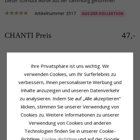
Dieser Schmuck wurde aus der Sammlung genommen
Artikelnummer
3517
AUS DER KOLLEKTION
47,-
CHANTI Preis
Produktinformation
Größe
Ihre Privatsphäre ist uns wichtig. Wir
Kettentyp:
Ankerarmband
Breite:
5,6 mm
verwenden Cookies, um Ihr Surferlebnis zu
Metall:
Silber
Länge:
20 cm
verbessern, Ihnen personalisierte Werbung und
Oberfläche:
Facette
Gewicht:
22,5 Gram
Inhalte anzuzeigen und unseren Datenverkehr
Lieferzeit
zu analysieren. Indem Sie auf „Alle akzeptieren“
Lieferzeit:
4-5 Werktage
klicken, stimmen Sie unserer Verwendung von
Cookies zu. Weitere Informationen zu unserer
KUNDEN KAUFTEN AUCH
Verwendung von Cookies und anderen
SALE
20%
Technologien finden Sie in unserer Cookie-
Richtlinie.
Cookie-Richtlinie
und auf der Google