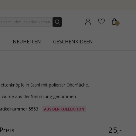
N
E
NEUHEITEN
GESCHENKIDEEN
ttenknöpfe in Stahl mit polierter Oberfläche.
ck wurde aus der Sammlung genommen
Artikelnummer
5553
AUS DER KOLLEKTION
25,-
reis