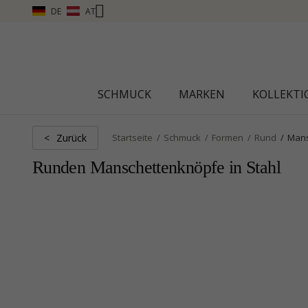
DE
AT
CHANTI CLUB – PUN
SCHMUCK
MARKEN
KOLLEKT
Zurück
<
Startseite
Schmuck
Formen
Rund
Mans
Runden Manschettenknöpfe in Stahl