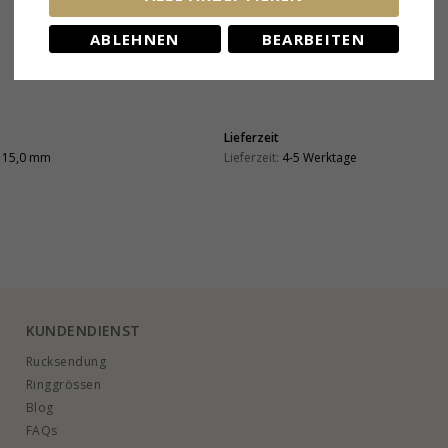
ABLEHNEN
BEARBEITEN
Lieferzeit
15,0 mm
Lieferzeit:
4-5 Werktage
KUNDENDIENST
Rucksendung
Ringgrössen
Blog
FAQs