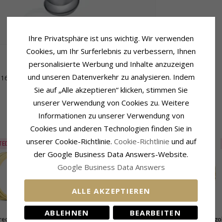
Ihre Privatsphäre ist uns wichtig. Wir verwenden
Cookies, um Ihr Surferlebnis zu verbessern, Ihnen
personalisierte Werbung und Inhalte anzuzeigen
Lieferzeit
und unseren Datenverkehr zu analysieren. Indem
16,0 mm
Lieferzeit:
4-5 Werktage
Sie auf „Alle akzeptieren“ klicken, stimmen Sie
unserer Verwendung von Cookies zu. Weitere
Informationen zu unserer Verwendung von
VERWANDTE PRODUKTE
Cookies und anderen Technologien finden Sie in
unserer Cookie-Richtlinie.
Cookie-Richtlinie
und auf
TED
70%
LIMITED
50%
LIMITED
der Google Business Data Answers-Website.
Google Business Data Answers
ALLE AKZEPTIEREN
ABLEHNEN
BEARBEITEN
reolen in vergoldetes
Halbkreolen in vergoldetes
Halbkreolen in vergo