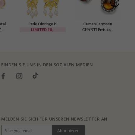
tall
Perle Ohrringe in
Blumen Bernstein
ldetem
vergoldetes Messing - Eliné
Ohrstecker in Silber
O
LIMITED
18,-
,-
44,-
CHANTI Preis
oom
FINDEN SIE UNS IN DEN SOZIALEN MEDIEN
MELDEN SIE SICH FÜR UNSEREN NEWSLETTER AN
Abonnieren