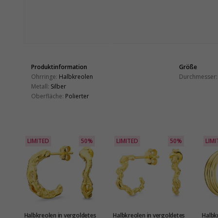
Produktinformation
Größe
Ohrringe:
Halbkreolen
Durchmesser:
Metall:
Silber
Oberfläche:
Polierter
LIMITED
50%
LIMITED
50%
LIMI
Halbkreolen in vergoldetes
Halbkreolen in vergoldetes
Halbk