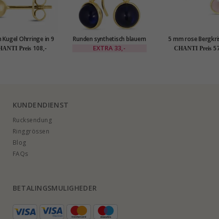
 Kugel Ohrringe in 9
Runden synthetisch blauem
5 mm rose Bergkris
Gold - Gold Collection
Saphir Ohrringe in
Ohrstecker in vergo
EXTRA
33,-
108,-
57
ANTI Preis
CHANTI Preis
vergoldetem Silber - Loom
Sterlingsilber - L
Stones
Stones
KUNDENDIENST
Rucksendung
Ringgrössen
Blog
FAQs
BETALINGSMULIGHEDER