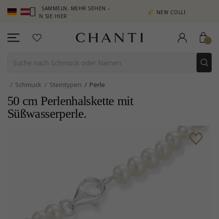
KTE SAMMELN, MEHR SEHEN –
NEW COLLECTION | AURA
KEN SIE HIER
Schmuck
Steintypen
Perle
50 cm Perlenhalskette mit
Süßwasserperle.