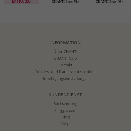
Ohrringe in
Dagmarkreuz Perle
vergoldetem
EXTRA
23,-
78,-
46,-
CHANTI Preis
CHANTI Preis
vergoldetes Messing
Armband aus
Sterlingsilber
- Eliné
vergoldetem
Sterlingsilber -
Amoré
INFORMATION
Über CHANTI
CHANTI Club
Kontakt
Cookies- und Datenschutzrichtlinie
Einwilligungseinstellungen
KUNDENDIENST
Rucksendung
Ringgrössen
Blog
FAQs