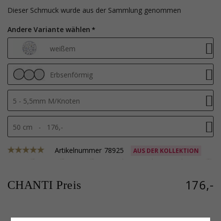
Dieser Schmuck wurde aus der Sammlung genommen
Andere Variante wählen
weißem
Erbsenförmig
5 - 5,5mm M/Knoten
50 cm - 176,-
Artikelnummer
78925
AUS DER KOLLEKTION
176,-
CHANTI Preis