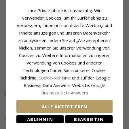
Produktinformation
Perle
Ihre Privatsphäre ist uns wichtig. Wir
Weitere Wörter:
50 cm
Perlenform:
Erbsenförmig
Kettentyp:
Perlenhalskette
Farbe:
Weißem
verwenden Cookies, um Ihr Surferlebnis zu
Perlentyp:
Süßwasserperle
verbessern, Ihnen personalisierte Werbung und
Größe
Schließe
Inhalte anzuzeigen und unseren Datenverkehr
Länge:
50 cm
Schließe:
Silber
zu analysieren. Indem Sie auf „Alle akzeptieren“
Perlengröße:
Lieferzeit
klicken, stimmen Sie unserer Verwendung von
5 - 5,5 mm m/knuder
Lieferzeit:
4-5 Werktage
Cookies zu. Weitere Informationen zu unserer
Verwendung von Cookies und anderen
VERWANDTE PRODUKTE
Technologien finden Sie in unserer Cookie-
Richtlinie.
Cookie-Richtlinie
und auf der Google
SALE
65%
Business Data Answers-Website.
Google
Business Data Answers
ALLE AKZEPTIEREN
38 cm
Perlenhalskette mit
EXTRA
46,-
ABLEHNEN
BEARBEITEN
Süßwasserperle.