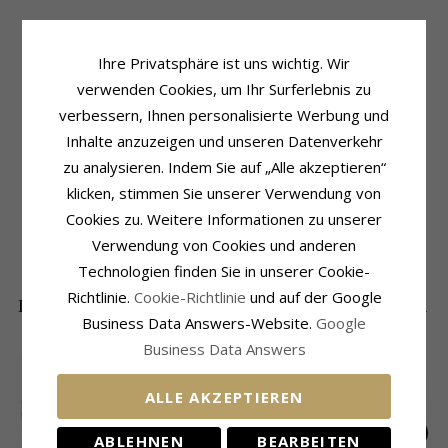
Ihre Privatsphäre ist uns wichtig. Wir
Produktinformation
Schmuckstein
verwenden Cookies, um Ihr Surferlebnis zu
Marke:
Hard Steel
Schliff:
Facettenschliff
Form:
Stern
Farbe:
Weißem
verbessern, Ihnen personalisierte Werbung und
Art:
Nasenpiercing
Schmuckstein:
Zirkon
Inhalte anzuzeigen und unseren Datenverkehr
Metall:
Stahl
Größe
zu analysieren. Indem Sie auf „Alle akzeptieren“
Oberfläche:
Polierter
Höhe Mit Haken:
10,0 mm
klicken, stimmen Sie unserer Verwendung von
Breite:
3,2 mm
Cookies zu. Weitere Informationen zu unserer
Lieferzeit
Verwendung von Cookies und anderen
Lieferzeit:
4-5 Werktage
Technologien finden Sie in unserer Cookie-
Richtlinie.
Cookie-Richtlinie
und auf der Google
DIE BELIEBTESTEN PRODUKTE IN DER
Business Data Answers-Website.
Google
KATEGORIE
Business Data Answers
ALLE AKZEPTIEREN
ABLEHNEN
BEARBEITEN