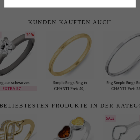
KUNDEN KAUFTEN AUCH
E
30%
ng aus schwarzes
Simple Rings Ring in
Eng Simple Rings Ri
hodiniertes Silber
vergoldetem Sterlingsilber
Silber
EXTRA
57,-
40,-
25
CHANTI Preis
CHANTI Preis
 BELIEBTESTEN PRODUKTE IN DER KATEG
SALE