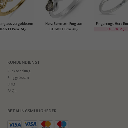
Ring aus vergoldetem
Herz Bernstein Ring aus
Fingerringe Herz Ri
Sterlingsilber
Silber
Silber
EXTRA
29,-
74,-
46,-
HANTI Preis
CHANTI Preis
KUNDENDIENST
Rucksendung
Ringgrössen
Blog
FAQs
BETALINGSMULIGHEDER