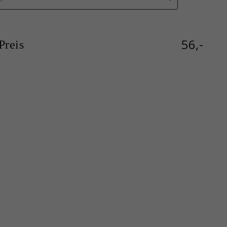
56,-
reis