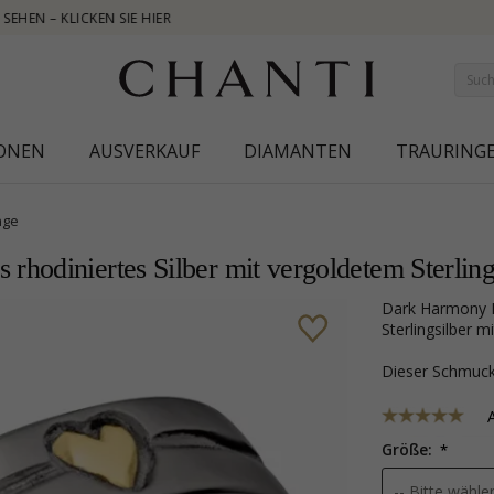
NEW COLLECTI
IONEN
AUSVERKAUF
DIAMANTEN
TRAURING
nge
hodiniertes Silber mit vergoldetem Sterling
Dark Harmony Herz Ring aus schwarzes rhodiniertes Silber mit vergoldetem
Sterlingsilber m
Dieser Schmu
Größe: