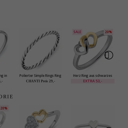
SALE
20%
S
ng in
Polierter Simple Rings Ring
Herz Ring aus schwarzes
in oxidiertem Sterlingsilber
rhodiniertes Silber mit
EXTRA
53,-
,-
29,-
CHANTI Preis
vergoldetem Sterlingsilber
ORIE
20%