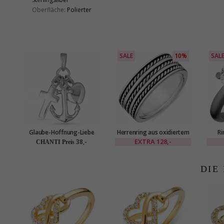
Oberfläche:
Polierter
SALE
10%
SAL
Glaube-Hoffnung-Liebe
Herrenring aus oxidiertem
Ri
Anhänger aus Silber
Sterlingsilber
r
EXTRA
128,-
38,-
CHANTI Preis
DIE