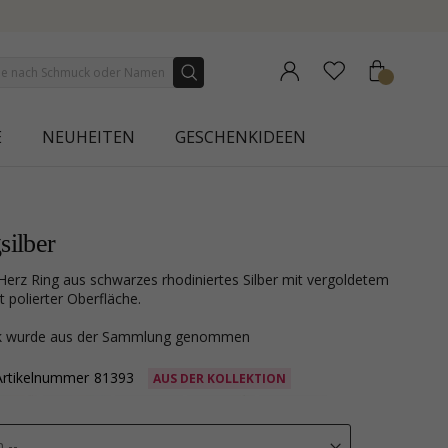
ON | AURA
E
NEUHEITEN
GESCHENKIDEEN
silber
it polierter Oberfläche.
ck wurde aus der Sammlung genommen
Artikelnummer
81393
AUS DER KOLLEKTION