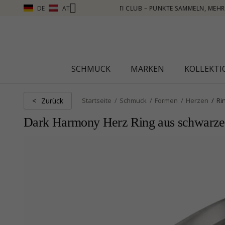
DE
AT
 MEHR SEHEN – KLICKEN SIE HIER
SCHMUCK
MARKEN
KOLLEKT
Zurück
<
Startseite
Schmuck
Formen
Herzen
Ri
Dark Harmony Herz Ring aus schwarzes r