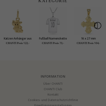
KATEGORIE
Katzen Anhänger aus
Fußball Namenskette
16 x 27 mm
9 Karat Gold
mit Anhänger in
Dagmarkreuz aus
122,-
73,-
104,-
CHANTI Preis
CHANTI Preis
CHANTI Preis
Silber - My Letter
vergoldetem
Sterlingsilber -
Amoré
INFORMATION
Über CHANTI
CHANTI Club
Kontakt
Cookies- und Datenschutzrichtlinie
Einwilligungseinstellungen