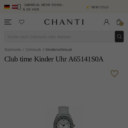
UNKTE SAMMELN, MEHR SEHEN –
NEW COLLECTION | AURA
LICKEN SIE HIER
Startseite
Schmuck
Kinderschmuck
Club time Kinder Uhr A65141S0A