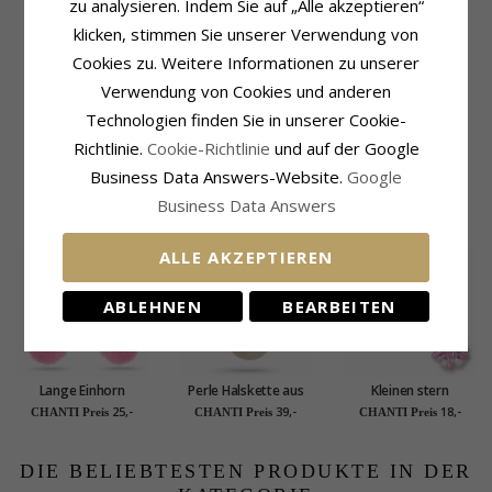
zu analysieren. Indem Sie auf „Alle akzeptieren“
Uhrgehäuse
Lieferzeit
klicken, stimmen Sie unserer Verwendung von
Uhrgehäuse:
Edelstahl
Lieferzeit:
4-6 Werktage
Cookies zu. Weitere Informationen zu unserer
Höhe:
28,6 mm
Verwendung von Cookies und anderen
Breite:
31,2 mm
Dicke:
7,5 mm
Technologien finden Sie in unserer Cookie-
Uhrwerk:
3 ATM
Richtlinie.
Cookie-Richtlinie
und auf der Google
Glas:
Mineralglas
Business Data Answers-Website.
Google
Business Data Answers
KUNDEN KAUFTEN AUCH
ALLE AKZEPTIEREN
ABLEHNEN
BEARBEITEN
Lange Einhorn
Perle Halskette aus
Kleinen stern
Ohrringe in Silber -
Silber und Anhänger
hellroten zirkon
25,-
39,-
18,-
CHANTI Preis
CHANTI Preis
CHANTI Preis
Little Ones
aus Silber
ohrstecker in silber
DIE BELIEBTESTEN PRODUKTE IN DER