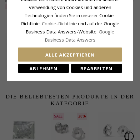
Butterflys in 14 Karat
Butterflys in 14 Karat
Butterflys in 9 Karat
Weißgold
Weißgold
Weißgold
EXTRA
182,-
Verwendung von Cookies und anderen
75,-
39,-
CHANTI Preis
CHANTI Preis
Technologien finden Sie in unserer Cookie-
Richtlinie.
Cookie-Richtlinie
und auf der Google
KUNDEN KAUFTEN AUCH
Business Data Answers-Website.
Google
Business Data Answers
ALLE AKZEPTIEREN
ABLEHNEN
BEARBEITEN
10 Paar Butterflys in
Silber
27,-
CHANTI Preis
DIE BELIEBTESTEN PRODUKTE IN DER
KATEGORIE
SALE
20%