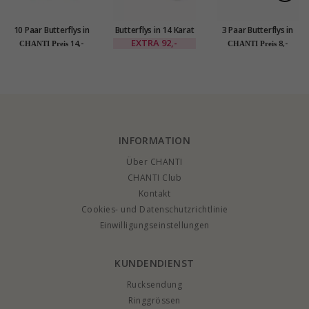
10 Paar Butterflys in
Butterflys in 14 Karat
3 Paar Butterflys in
Kunststoff
Weißgold
Silber
EXTRA
92,-
14,-
8,-
CHANTI Preis
CHANTI Preis
INFORMATION
Über CHANTI
CHANTI Club
Kontakt
Cookies- und Datenschutzrichtlinie
Einwilligungseinstellungen
KUNDENDIENST
Rucksendung
Ringgrössen