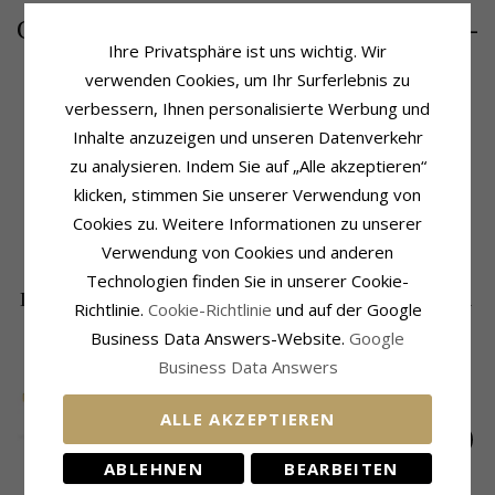
9,-
CHANTI Preis
Ihre Privatsphäre ist uns wichtig. Wir
verwenden Cookies, um Ihr Surferlebnis zu
verbessern, Ihnen personalisierte Werbung und
Produktinformation
Fassung
Inhalte anzuzeigen und unseren Datenverkehr
Weitere Wörter:
Breit
Höhe Ohne Öse:
40 mm
zu analysieren. Indem Sie auf „Alle akzeptieren“
Form:
Kreuz
Breite:
20 mm
klicken, stimmen Sie unserer Verwendung von
Anhänger:
Anhänger
Lieferzeit
Metall:
Stahl
Cookies zu. Weitere Informationen zu unserer
Lieferzeit:
4-5 Werktage
Oberfläche:
Polierter
Verwendung von Cookies und anderen
Technologien finden Sie in unserer Cookie-
DIE BELIEBTESTEN PRODUKTE IN DER
Richtlinie.
Cookie-Richtlinie
und auf der Google
KATEGORIE
Business Data Answers-Website.
Google
Business Data Answers
SALE
30%
ALLE AKZEPTIEREN
ABLEHNEN
BEARBEITEN