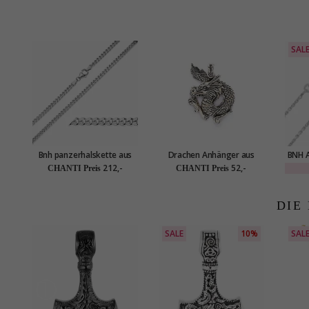
SAL
Bnh panzerhalskette aus
Drachen Anhänger aus
BNH A
silber 50 cm x 4,0 mm
oxidiertem Sterlingsilber
aus S
212,-
52,-
CHANTI Preis
CHANTI Preis
DIE
SALE
10%
SAL