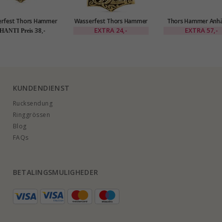
rfest Thors Hammer
Wasserfest Thors Hammer
Thors Hammer Anh
ette aus vergoldetem
Anhänger aus vergoldetem
aus oxidierte
EXTRA
24,-
EXTRA
57,-
38,-
HANTI Preis
Stahl - OCEANA
Stahl - OCEANA
Sterlingsilber
KUNDENDIENST
Rucksendung
Ringgrössen
Blog
FAQs
BETALINGSMULIGHEDER