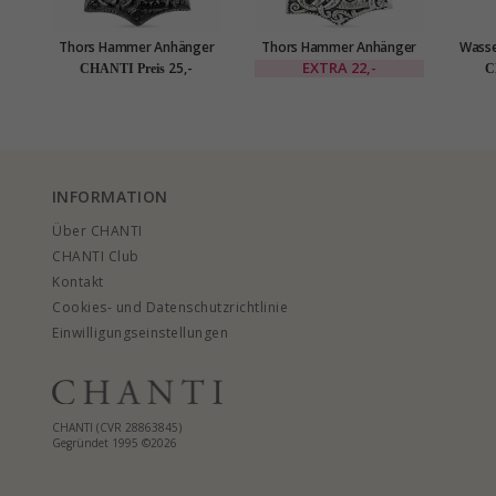
Thors Hammer Anhänger
Thors Hammer Anhänger
Wasse
aus Schwarzer Stahl
aus Stahl
Halsk
EXTRA
22,-
25,-
CHANTI Preis
C
INFORMATION
Über CHANTI
CHANTI Club
Kontakt
Cookies- und Datenschutzrichtlinie
Einwilligungseinstellungen
CHANTI (CVR 28863845)
Gegründet 1995 ©2026