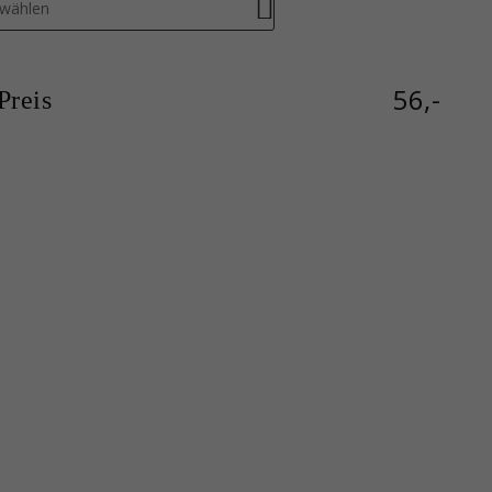
swählen
56,-
reis