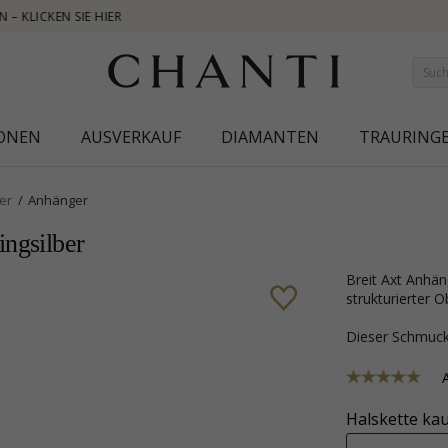
NEW COLLECTI
IONEN
AUSVERKAUF
DIAMANTEN
TRAURING
er
Anhänger
ingsilber
Breit Axt Anhänger aus oxidiertem Sterlingsilber mit polierter und
strukturierter O
Dieser Schmu
Halskette kau