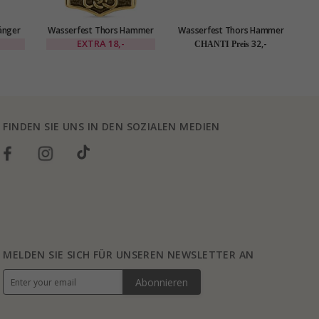
änger
Wasserfest Thors Hammer
Wasserfest Thors Hammer
Wa
m
Anhänger aus vergoldetem
Halskette aus vergoldetem
H
EXTRA
18,-
32,-
CHANTI Preis
Stahl - OCEANA
Stahl - OCEANA
FINDEN SIE UNS IN DEN SOZIALEN MEDIEN
MELDEN SIE SICH FÜR UNSEREN NEWSLETTER AN
Abonnieren