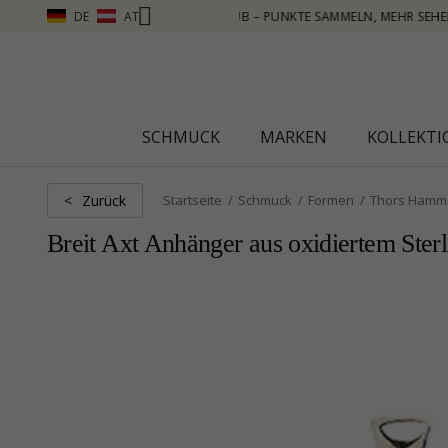
DE
AT
 MEHR SEHEN – KLICKEN SIE HIER
SCHMUCK
MARKEN
KOLLEKT
Zurück
<
Startseite
Schmuck
Formen
Thors Hamm
Breit Axt Anhänger aus oxidiertem Sterl