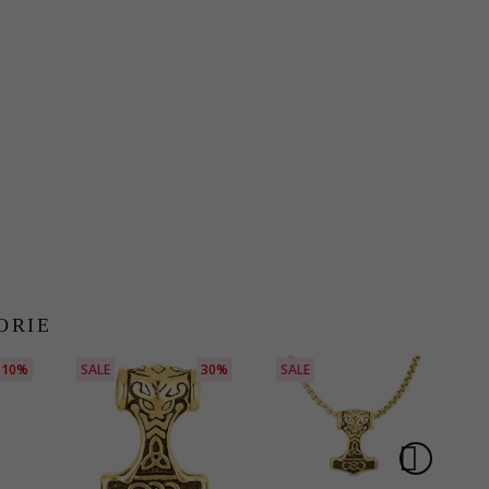
ORIE
10%
SALE
30%
SALE
S