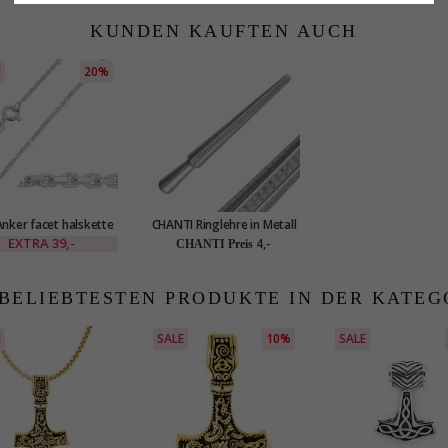
KUNDEN KAUFTEN AUCH
E
20%
nker facet halskette
CHANTI Ringlehre in Metall
ilber 55 cm x 1,4 mm
EXTRA
39,-
4,-
CHANTI Preis
 BELIEBTESTEN PRODUKTE IN DER KATEG
E
SALE
10%
SALE