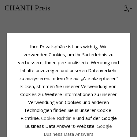
3,-
CHANTI Preis
Produktinformation
Lieferzeit
Weitere Wörter:
Breit
Lieferzeit:
4-5 Werktage
Ihre Privatsphäre ist uns wichtig. Wir
Anhänger:
Anhänger
verwenden Cookies, um Ihr Surferlebnis zu
Metall:
Stahl
Oberfläche:
Polierter
verbessern, Ihnen personalisierte Werbung und
Inhalte anzuzeigen und unseren Datenverkehr
KUNDEN KAUFTEN AUCH
zu analysieren. Indem Sie auf „Alle akzeptieren“
klicken, stimmen Sie unserer Verwendung von
Cookies zu. Weitere Informationen zu unserer
Verwendung von Cookies und anderen
Technologien finden Sie in unserer Cookie-
Richtlinie.
Cookie-Richtlinie
und auf der Google
Elegant Marguerite
Business Data Answers-Website.
Google
Ring aus
60,-
CHANTI Preis
Business Data Answers
vergoldetem