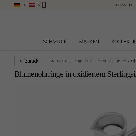
DE
AT
TI CLUB – PUNKTE SAMMELN, MEHR SEHEN – KLICKEN SIE HIER
SCHMUCK
MARKEN
KOLLEKT
Zurück
<
Startseite
Schmuck
Formen
Blumen
Oh
Blumenohrringe in oxidiertem Sterlingsi