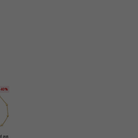
40%
d aus