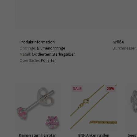
Produktinformation
Größe
Ohrringe:
Blumenohrringe
Durchmesser:
Metall:
Oxidiertem Sterlingsilber
Oberfläche:
Polierter
SALE
20%
Kleinen stern hellroten
BNH Anker runden
Seepf