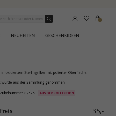
NEW COLLECTION | AURA
E
NEUHEITEN
GESCHENKIDEEN
 in oxidiertem Sterlingsilber mit polierter Oberfläche.
ck wurde aus der Sammlung genommen
Artikelnummer
82525
AUS DER KOLLEKTION
35,-
reis