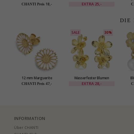
zirkon ohrstecker in silber
Armband aus vergoldetem
EXTRA
25,-
18,-
CHANTI Preis
C
Sterlingsilber 17 cm x 1,9
mm
DIE
SALE
30%
12 mm Marguerite
Wasserfester Blumen
B
Ohrstecker in vergoldetem
Ohrringe in vergoldetem
vergo
EXTRA
28,-
47,-
CHANTI Preis
C
Sterlingsilber - Marie
Edelstahl - OCEANA
INFORMATION
Über CHANTI