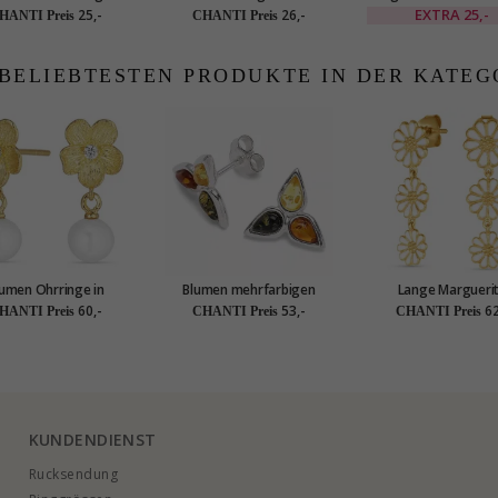
Silber
schwarzem Ohrstecker in
vergoldetem Sterling
EXTRA
25,-
25,-
26,-
HANTI Preis
CHANTI Preis
vergoldetem Silber - Majse
x 2,1 mm
 BELIEBTESTEN PRODUKTE IN DER KATEG
lumen Ohrringe in
Blumen mehrfarbigen
Lange Margueri
ldetem Sterlingsilber
Bernstein Ohrstecker in
Ohrstecker in vergo
60,-
53,-
62
HANTI Preis
CHANTI Preis
CHANTI Preis
Silber
Silber - Maggie
KUNDENDIENST
Rucksendung