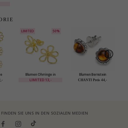
silber
ORIE
LIMITED
50%
S
te
Blumen Ohrringe in
Blumen Bernstein
Wa
ldetem
vergoldetes Messing - Eliné
Ohrstecker in Silber
O
LIMITED
13,-
,-
44,-
CHANTI Preis
FINDEN SIE UNS IN DEN SOZIALEN MEDIEN