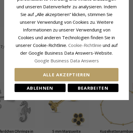
und unseren Datenverkehr zu analysieren. Indem
Sie auf „Alle akzeptieren“ klicken, stimmen Sie
unserer Verwendung von Cookies zu. Weitere
Informationen zu unserer Verwendung von
Cookies und anderen Technologien finden Sie in
Lieferzeit
unserer Cookie-Richtlinie.
Cookie-Richtlinie
und auf
7,0 mm
Lieferzeit:
4-5 Werktage
der Google Business Data Answers-Website.
Google Business Data Answers
KUNDEN KAUFTEN AUCH
ALLE AKZEPTIEREN
SALE
ABLEHNEN
BEARBEITEN
erdchen Ohrringe in
5 mm Marguerite
Kugelkettenarmban