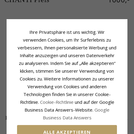
Produktinformation
Schmuckstein
Ihre Privatsphäre ist uns wichtig. Wir
Schmuckstein:
Saphir
Stückzahl:
4
Ohrringe:
verwenden Cookies, um Ihr Surferlebnis zu
Ohrringe
Schliff:
Brillantschliff
Metall:
14 Karat Weißgold
Schmuckstein:
Diamant
verbessern, Ihnen personalisierte Werbung und
Oberfläche:
Polierter
Diamantfarbe:
Wesselton
Inhalte anzuzeigen und unseren Datenverkehr
Diamantreinheit:
SI
zu analysieren. Indem Sie auf „Alle akzeptieren“
Karat:
0,20
klicken, stimmen Sie unserer Verwendung von
Schmuckstein
Größe
Cookies zu. Weitere Informationen zu unserer
Stückzahl:
6
Höhe:
13,0 mm
Schliff:
Facettenschliff
Breite:
3,3 mm
Verwendung von Cookies und anderen
Farbe:
Blauem
Tiefe:
3,3 mm
Technologien finden Sie in unserer Cookie-
Schmuckstein:
Saphir
Richtlinie.
Cookie-Richtlinie
und auf der Google
Karat:
0,44
Business Data Answers-Website.
Google
Business Data Answers
DIE BELIEBTESTEN PRODUKTE IN DER
KATEGORIE
ALLE AKZEPTIEREN