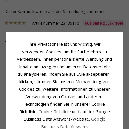
ct.
Dieser Schmuck wurde aus der Sammlung genommen
Artikelnummer
23435110
AUS DER KOLLEKTION
711,-
CHANTI Preis
Ihre Privatsphäre ist uns wichtig. Wir
verwenden Cookies, um Ihr Surferlebnis zu
verbessern, Ihnen personalisierte Werbung und
Inhalte anzuzeigen und unseren Datenverkehr
Produktinformation
Schmuckstein
zu analysieren. Indem Sie auf „Alle akzeptieren“
Ohrringe:
Diamantohrringe
Stückzahl:
14
klicken, stimmen Sie unserer Verwendung von
Metall:
14 Karat Weißgold
Schliff:
Brillantschliff
Oberfläche:
Polierter
Schmuckstein:
Diamant
Cookies zu. Weitere Informationen zu unserer
Diamantfarbe:
Wesselton
Verwendung von Cookies und anderen
Diamantreinheit:
SI
Technologien finden Sie in unserer Cookie-
Karat:
0,27
Richtlinie.
Cookie-Richtlinie
und auf der Google
Größe
Lieferzeit
Business Data Answers-Website.
Google
Höhe:
5,5 mm
Lieferzeit:
4-5 Werktage
Breite:
5,5 mm
Business Data Answers