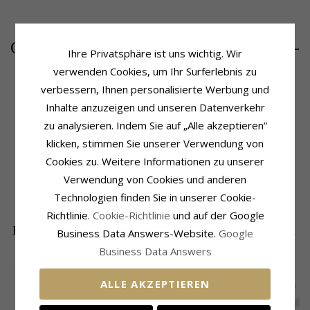
4057,-
CHANTI Preis
Ihre Privatsphäre ist uns wichtig. Wir
verwenden Cookies, um Ihr Surferlebnis zu
verbessern, Ihnen personalisierte Werbung und
Inhalte anzuzeigen und unseren Datenverkehr
Produktinformation
Ringschiene
zu analysieren. Indem Sie auf „Alle akzeptieren“
Weitere Wörter:
Bestellware -
Fassung
Schmuckstein:
Diamant
klicken, stimmen Sie unserer Verwendung von
Ring:
Gold Ring
Lieferzeit
Cookies zu. Weitere Informationen zu unserer
Karat:
14
Größe Auf Lager:
4-5 Werktage
Verwendung von Cookies und anderen
Metall:
Gold
Oberfläche:
Polierter
Technologien finden Sie in unserer Cookie-
Richtlinie.
Cookie-Richtlinie
und auf der Google
DIE BELIEBTESTEN PRODUKTE IN DER
Business Data Answers-Website.
Google
KATEGORIE
Business Data Answers
SALE
40%
ALLE AKZEPTIEREN