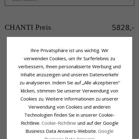
5828,-
CHANTI Preis
Ihre Privatsphäre ist uns wichtig. Wir
Produktinformation
Schmuckstein
verwenden Cookies, um Ihr Surferlebnis zu
Weitere Wörter:
Bestellware -
Stückzahl:
1
verbessern, Ihnen personalisierte Werbung und
Ring:
Brillantring
Schliff:
Brillantschliff
Inhalte anzuzeigen und unseren Datenverkehr
Karat:
14
Schmuckstein:
Diamant
Metall:
Gold
Diamantfarbe:
Wesselton
zu analysieren. Indem Sie auf „Alle akzeptieren“
Oberfläche:
Polierter
Diamantreinheit:
SI
klicken, stimmen Sie unserer Verwendung von
Karat:
0,52
Cookies zu. Weitere Informationen zu unserer
Schmuckstein
Ringschiene
Verwendung von Cookies und anderen
Stückzahl:
26
Fassung
Technologien finden Sie in unserer Cookie-
Schliff:
Brillantschliff
Schmuckstein:
Diamant
Richtlinie.
Cookie-Richtlinie
und auf der Google
Diamantfarbe:
Wesselton
Business Data Answers-Website.
Google
Diamantreinheit:
SI
Business Data Answers