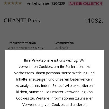
Artikelnummer
9204239
AUS DER KOLLEKTION
11082,-
CHANTI Preis
Produktinformation
Schmuckstein
Weitere Wörter:
2 X 0,50 Ct
Stückzahl:
2
Schmuckstein:
Diamant
Schliff:
Brillantschliff
Ohrringe:
Solitärohrstecker
Farbe:
Weißem
Ihre Privatsphäre ist uns wichtig. Wir
Metall:
14 Karat Gold
Schmuckstein:
Diamant
verwenden Cookies, um Ihr Surferlebnis zu
Oberfläche:
Polierter
Diamantfarbe:
Topwesselton
Diamantreinheit:
VS
verbessern, Ihnen personalisierte Werbung und
Karat:
2 X 0,50
Inhalte anzuzeigen und unseren Datenverkehr
Größe
Lieferzeit
zu analysieren. Indem Sie auf „Alle akzeptieren“
Durchmesser:
7,8 mm
Lieferzeit:
4-5 Werktage
klicken, stimmen Sie unserer Verwendung von
Tiefe:
4,7 mm
Cookies zu. Weitere Informationen zu unserer
Verwendung von Cookies und anderen
VERWANDTE PRODUKTE