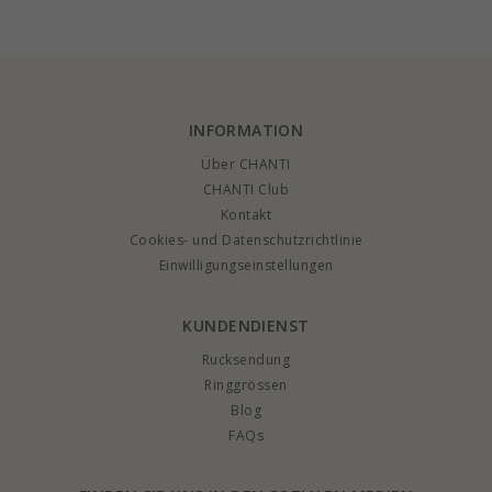
14 Karat Gold mit lab
14 Karat Weißgold
Karat Gold mit lab
grown Diamant
mit lab grown
grown Diamant
Diamant
INFORMATION
Über CHANTI
CHANTI Club
Kontakt
Cookies- und Datenschutzrichtlinie
Einwilligungseinstellungen
KUNDENDIENST
Rucksendung
Ringgrössen
Blog
FAQs