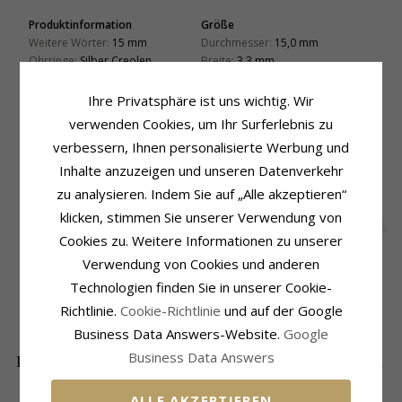
Produktinformation
Größe
Weitere Wörter:
15 mm
Durchmesser:
15,0 mm
Ohrringe:
Silber Creolen
Breite:
3,3 mm
Metall:
Silber
Lieferzeit
Oberfläche:
Stahlgebürsteter
Ihre Privatsphäre ist uns wichtig. Wir
Lieferzeit:
4-5 Werktage
verwenden Cookies, um Ihr Surferlebnis zu
verbessern, Ihnen personalisierte Werbung und
KUNDEN KAUFTEN AUCH
Inhalte anzuzeigen und unseren Datenverkehr
SALE
30%
zu analysieren. Indem Sie auf „Alle akzeptieren“
klicken, stimmen Sie unserer Verwendung von
Cookies zu. Weitere Informationen zu unserer
Verwendung von Cookies und anderen
Technologien finden Sie in unserer Cookie-
12 mm
Gebürsteter
Panzer Ring aus
Richtlinie.
Cookie-Richtlinie
und auf der Google
Weihnachtsmann
strukturierter Ring
Silber
EXTRA
30,-
27,-
67,-
CHANTI Preis
CHANTI Preis
Kreole in Silber - Little
aus Silber
Business Data Answers-Website.
Google
Ones
Business Data Answers
DIE BELIEBTESTEN PRODUKTE IN DER
KATEGORIE
ALLE AKZEPTIEREN