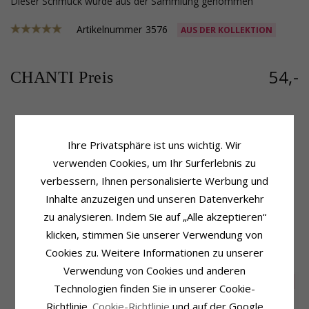
Dieser Schmuck wurde aus der Sammlung genommen
Artikelnummer
3576
AUS DER KOLLEKTION
54,-
CHANTI Preis
Produktinformation
Größe
Ihre Privatsphäre ist uns wichtig. Wir
Kettentyp:
Veneziahalskette
Breite:
1,8 mm
verwenden Cookies, um Ihr Surferlebnis zu
Metall:
Silber
Länge:
50 cm
verbessern, Ihnen personalisierte Werbung und
Oberfläche:
Polierter
Gewicht:
9,0 Gram
Inhalte anzuzeigen und unseren Datenverkehr
Lieferzeit
zu analysieren. Indem Sie auf „Alle akzeptieren“
Lieferzeit:
4-5 Werktage
klicken, stimmen Sie unserer Verwendung von
Cookies zu. Weitere Informationen zu unserer
KUNDEN KAUFTEN AUCH
Verwendung von Cookies und anderen
SALE
20%
Technologien finden Sie in unserer Cookie-
Richtlinie.
Cookie-Richtlinie
und auf der Google