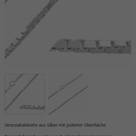
Veneziahalskette aus Silber mit polierter Oberfläche.