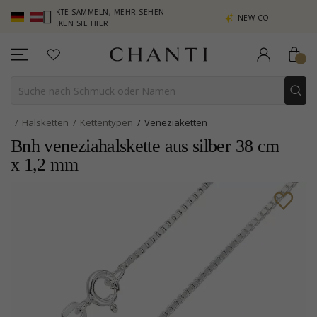
UNKTE SAMMELN, MEHR SEHEN –
NEW COLLECTION | AURA
LICKEN SIE HIER
Halsketten
Kettentypen
Veneziaketten
Bnh veneziahalskette aus silber 38 cm
x 1,2 mm