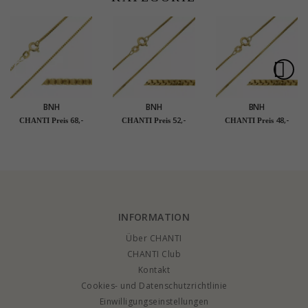
BNH
BNH
BNH
Veneziahalskette aus
Veneziahalskette aus
Veneziahalskette aus
68,-
52,-
48,-
CHANTI Preis
CHANTI Preis
CHANTI Preis
vergoldetem
vergoldetem
vergoldetem
Sterlingsilber 38 cm x
Sterlingsilber 45 cm x
Sterlingsilber 42 cm x
1,2 mm
1,0 mm
1,0 mm
INFORMATION
Über CHANTI
CHANTI Club
Kontakt
Cookies- und Datenschutzrichtlinie
Einwilligungseinstellungen