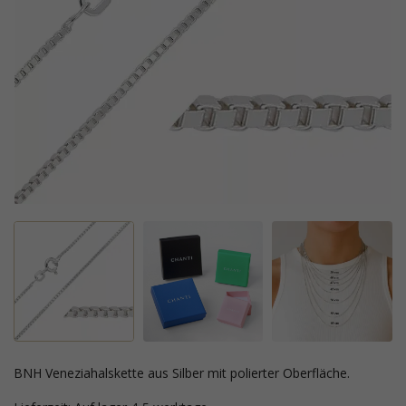
BNH Veneziahalskette aus Silber mit polierter Oberfläche.