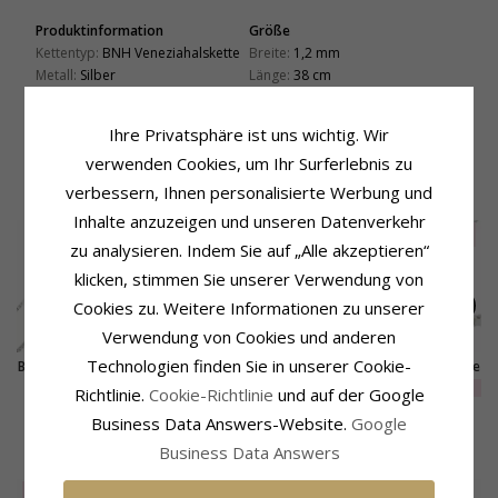
Produktinformation
Größe
Kettentyp:
BNH Veneziahalskette
Breite:
1,2 mm
Metall:
Silber
Länge:
38 cm
Oberfläche:
Polierter
Lieferzeit
Lieferzeit:
4-5 Werktage
Ihre Privatsphäre ist uns wichtig. Wir
verwenden Cookies, um Ihr Surferlebnis zu
VERWANDTE PRODUKTE
verbessern, Ihnen personalisierte Werbung und
Inhalte anzuzeigen und unseren Datenverkehr
SALE
20%
zu analysieren. Indem Sie auf „Alle akzeptieren“
klicken, stimmen Sie unserer Verwendung von
Cookies zu. Weitere Informationen zu unserer
Verwendung von Cookies und anderen
Technologien finden Sie in unserer Cookie-
Bnh veneziahalskette
Bnh veneziahalskette
Bnh veneziahalskette
aus silber 42 cm x 1,2
aus silber 60 cm x 1,8
aus silber 60 cm x 1,2
EXTRA
48,-
43,-
137,-
CHANTI Preis
CHANTI Preis
Richtlinie.
Cookie-Richtlinie
und auf der Google
mm
mm
mm
Business Data Answers-Website.
Google
KUNDEN KAUFTEN AUCH
Business Data Answers
SALE
60%
SALE