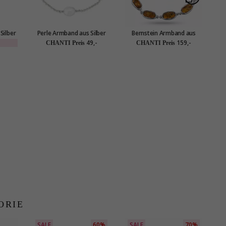
Silber
Perle Armband aus Silber
Bernstein Armband aus
P
er
Silber
49,-
159,-
CHANTI Preis
CHANTI Preis
ber
ORIE
SALE
60%
SALE
70%