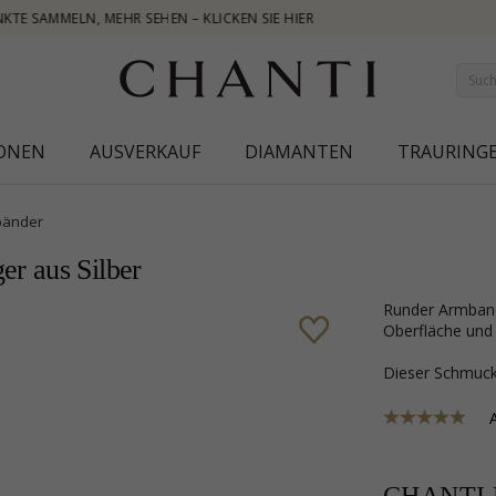
IONEN
AUSVERKAUF
DIAMANTEN
TRAURING
bänder
r aus Silber
runder Armband aus Silber und Anhänger aus Silber mit sandgestrahlter
Oberfläche und 
Dieser Schmu