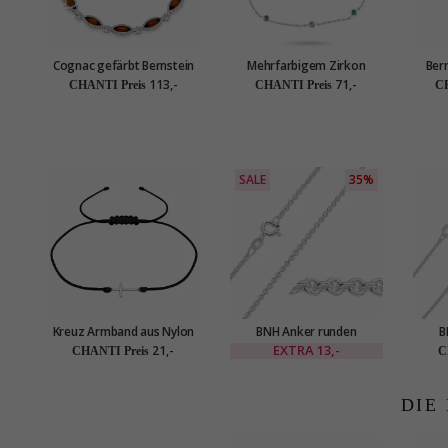
Cognac gefärbt Bernstein
Mehrfarbigem Zirkon
Ber
Armband aus Silber
Armband aus Silber
113,-
71,-
CHANTI Preis
CHANTI Preis
CH
SALE
35%
Kreuz Armband aus Nylon
BNH Anker runden
B
und Kreuzanhänger aus
Armband aus Silber 17 cm x
Halsk
EXTRA
13,-
21,-
CHANTI Preis
C
Silber
1,9 mm
DIE