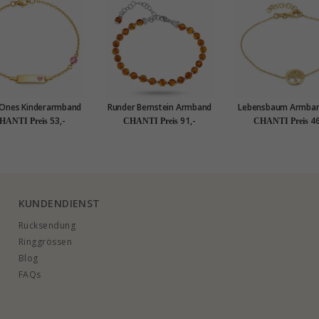
e Ones Kinderarmband
Runder Bernstein Armband
Lebensbaum Armban
aus vergoldetem
aus Silber
vergoldetem Sterling
53,-
91,-
46
HANTI Preis
CHANTI Preis
CHANTI Preis
ingsilber - Little Ones
und Anhänger a
vergoldetem Sterling
KUNDENDIENST
Rucksendung
Ringgrössen
Blog
FAQs