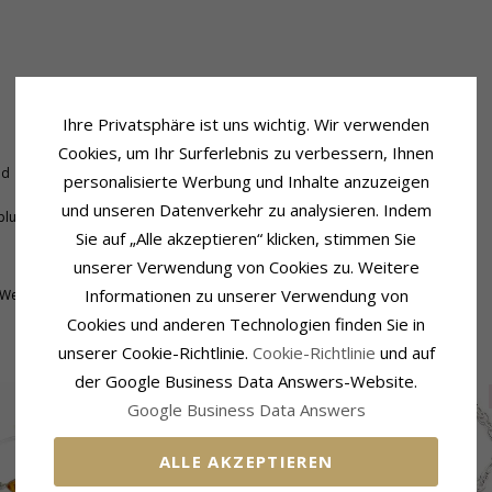
Ihre Privatsphäre ist uns wichtig. Wir verwenden
Cookies, um Ihr Surferlebnis zu verbessern, Ihnen
Anhänger
nd
Anhänger:
Anhänger
personalisierte Werbung und Inhalte anzuzeigen
Metall:
Silber
und unseren Datenverkehr zu analysieren. Indem
plus 5 cm
Oberfläche:
Sandgestrahlter
Sie auf „Alle akzeptieren“ klicken, stimmen Sie
unserer Verwendung von Cookies zu. Weitere
Informationen zu unserer Verwendung von
 Werktage
Cookies und anderen Technologien finden Sie in
VERWANDTE PRODUKTE
unserer Cookie-Richtlinie.
Cookie-Richtlinie
und auf
der Google Business Data Answers-Website.
SALE
Google Business Data Answers
ALLE AKZEPTIEREN