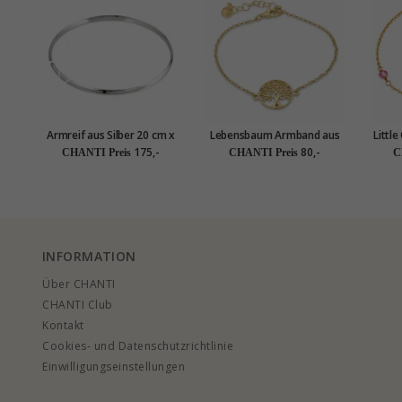
Armreif aus Silber 20 cm x
Lebensbaum Armband aus
Littl
4,0 mm
vergoldetem Sterlingsilber
175,-
80,-
CHANTI Preis
CHANTI Preis
C
und Anhänger aus
Sterl
vergoldetem Sterlingsilber
INFORMATION
Über CHANTI
CHANTI Club
Kontakt
Cookies- und Datenschutzrichtlinie
Einwilligungseinstellungen