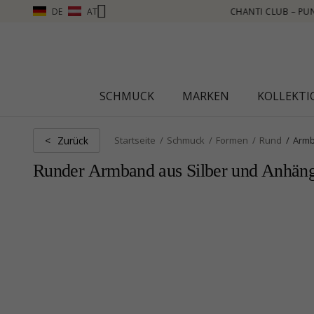
DE
AT
UNKTE SAMMELN, MEHR SEHEN – KLICKEN SIE HIER
SCHMUCK
MARKEN
KOLLEKT
Zurück
<
Startseite
Schmuck
Formen
Rund
Arm
Runder Armband aus Silber und Anhänge