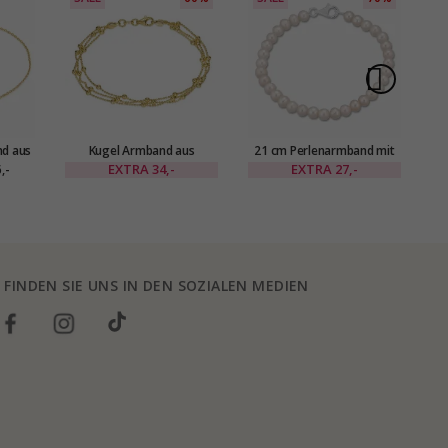
d aus
Kugel Armband aus
21 cm Perlenarmband mit
silber
vergoldetem Sterlingsilber
Süßwasserperle.
EXTRA
34,-
EXTRA
27,-
,-
us
x 2,6 mm
silber
FINDEN SIE UNS IN DEN SOZIALEN MEDIEN