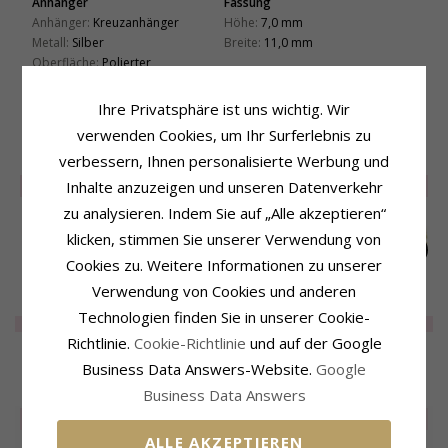
Anhänger
Fassung
Anhänger:
Kreuzanhänger
Höhe:
7,0 mm
Metall:
Silber
Breite:
11,0 mm
Oberfläche:
Polierter
Lieferzeit
Lieferzeit:
4-5 Werktage
Ihre Privatsphäre ist uns wichtig. Wir
verwenden Cookies, um Ihr Surferlebnis zu
VERWANDTE PRODUKTE
verbessern, Ihnen personalisierte Werbung und
Inhalte anzuzeigen und unseren Datenverkehr
LIMITED
50%
LIMITED
50%
LIMITED
50%
zu analysieren. Indem Sie auf „Alle akzeptieren“
klicken, stimmen Sie unserer Verwendung von
Cookies zu. Weitere Informationen zu unserer
Verwendung von Cookies und anderen
Armband aus
Armband aus
Armband aus
Technologien finden Sie in unserer Cookie-
vergoldetes Messing
vergoldetes Messing
vergoldetes Messing
LIMITED
20,-
LIMITED
27,-
LIMITED
19,-
- Eliné
- Eliné
- Eliné
Richtlinie.
Cookie-Richtlinie
und auf der Google
Business Data Answers-Website.
Google
KUNDEN KAUFTEN AUCH
Business Data Answers
SALE
70%
SALE
40%
ALLE AKZEPTIEREN