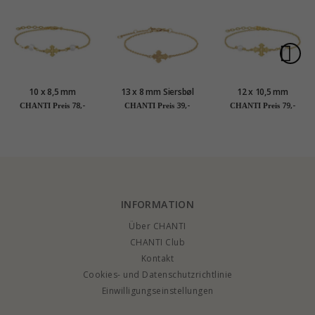
10 x 8,5 mm
13 x 8 mm Siersbøl
12 x 10,5 mm
Dagmarkreuz Perle
Dagmarkreuz
Dagmarkreuz Perle
78,-
39,-
79,-
CHANTI Preis
CHANTI Preis
CHANTI Preis
Armband aus
Armband in
Armband aus
vergoldetem
vergoldetem
vergoldetem
Sterlingsilber -
Sterlingsilber
Sterlingsilber -
Amoré
Amoré
INFORMATION
Über CHANTI
CHANTI Club
Kontakt
Cookies- und Datenschutzrichtlinie
Einwilligungseinstellungen