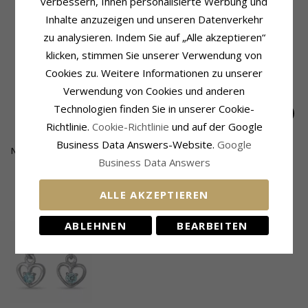
verbessern, Ihnen personalisierte Werbung und
Lieferzeit:
4-5 Werktage
Inhalte anzuzeigen und unseren Datenverkehr
zu analysieren. Indem Sie auf „Alle akzeptieren“
KUNDEN KAUFTEN AUCH
klicken, stimmen Sie unserer Verwendung von
Cookies zu. Weitere Informationen zu unserer
Verwendung von Cookies und anderen
Technologien finden Sie in unserer Cookie-
Richtlinie.
Cookie-Richtlinie
und auf der Google
Business Data Answers-Website.
Google
NORDAHL ANDERSEN
Kleinen runden
3 mm runden
Business Data Answers
Herz Ohrringe in
grünen Bergkristall
Ohrringe in Silber -
33,-
15,-
15,-
CHANTI Preis
CHANTI Preis
CHANTI Preis
rhodiniertem Silber
Ohrringe in Silber -
Little Ones
rosa Zirkon
Little Ones
ALLE AKZEPTIEREN
KÜRZLICH ANGESEHENE PRODUKTE
ABLEHNEN
BEARBEITEN