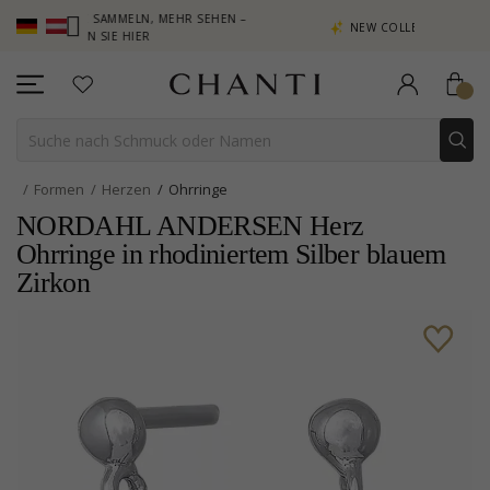
NKTE SAMMELN, MEHR SEHEN –
NEW COLLECTION | AURA
ICKEN SIE HIER
Formen
Herzen
Ohrringe
NORDAHL ANDERSEN Herz
Ohrringe in rhodiniertem Silber blauem
Zirkon