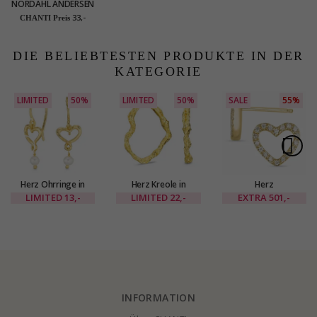
NORDAHL ANDERSEN
Herz Ohrringe in
33,-
CHANTI Preis
rhodiniertem Silber
blauem Zirkon
DIE BELIEBTESTEN PRODUKTE IN DER
KATEGORIE
LIMITED
50%
LIMITED
50%
SALE
55%
Herz Ohrringe in
Herz Kreole in
Herz
vergoldetes Messing
vergoldetes Messing
Brillantohrringen in
LIMITED
13,-
LIMITED
22,-
EXTRA
501,-
- Eliné
- Eliné
14 Karat Gold mit
Diamant
INFORMATION