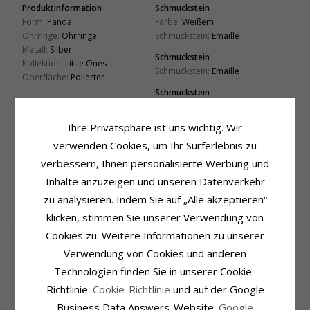
Produktinformation
Schmuckstein
Form:
Panda
Farbe:
Weißem
Ohrringe:
Ohrringe
Schmuckstein:
Emaille
Metall:
Silber
Schmuckstein
Kollektion:
Little Ones
Schmuckstein:
Emaille
Oberfläche:
Polierter
Schmuckstein
Farbe:
Violettem
Schmuckstein:
Emaille
Ihre Privatsphäre ist uns wichtig. Wir
Größe
Lieferzeit
verwenden Cookies, um Ihr Surferlebnis zu
Höhe:
9,0 mm
Lieferzeit:
4-5 Werktage
verbessern, Ihnen personalisierte Werbung und
Breite:
7,0 mm
Inhalte anzuzeigen und unseren Datenverkehr
zu analysieren. Indem Sie auf „Alle akzeptieren“
VERWANDTE PRODUKTE
klicken, stimmen Sie unserer Verwendung von
Cookies zu. Weitere Informationen zu unserer
Verwendung von Cookies und anderen
Technologien finden Sie in unserer Cookie-
Richtlinie.
Cookie-Richtlinie
und auf der Google
Business Data Answers-Website.
Google