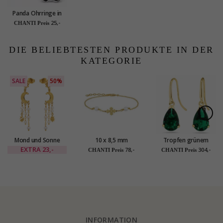
Panda Ohrringe in
Silber - Little Ones
25,-
CHANTI Preis
DIE BELIEBTESTEN PRODUKTE IN DER
KATEGORIE
SALE
50%
Mond und Sonne
10 x 8,5 mm
Tropfen grünem
Ohrringe in
Dagmarkreuz Perle
Goldohrringe in 14
EXTRA
23,-
78,-
304,-
CHANTI Preis
CHANTI Preis
vergoldetes Messing
Armband aus
Karat Gold mit
- Eliné
vergoldetem
Synthetischer
Sterlingsilber -
Smaragd - Gold
Amoré
Collection
INFORMATION