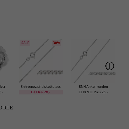
SALE
30%
lber
Bnh veneziahalskette aus
BNH Anker runden
B
silber 38 cm x 1,2 mm
Halskette aus Silber 45 cm
EXTRA
28,-
,-
25,-
CHANTI Preis
x 1,1 mm
s
ORIE