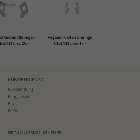
øl Knoten Ohrringe in
Aagaard Knoten Ohrringe
Silber
in Silber
26,-
17,-
HANTI Preis
CHANTI Preis
KUNDENDIENST
Rucksendung
Ringgrössen
Blog
FAQs
BETALINGSMULIGHEDER