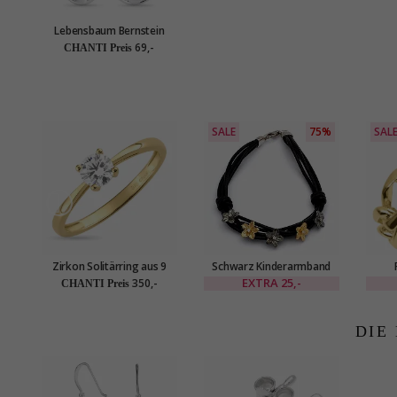
Lebensbaum Bernstein
Ohrringe in Silber
69,-
CHANTI Preis
SALE
75%
SAL
Zirkon Solitärring aus 9
Schwarz Kinderarmband
Karat Gold - Gold Collection
aus Leder und
vergo
EXTRA
25,-
350,-
CHANTI Preis
Blumenanhänger aus Silber
und vergoldetem Silber
DIE