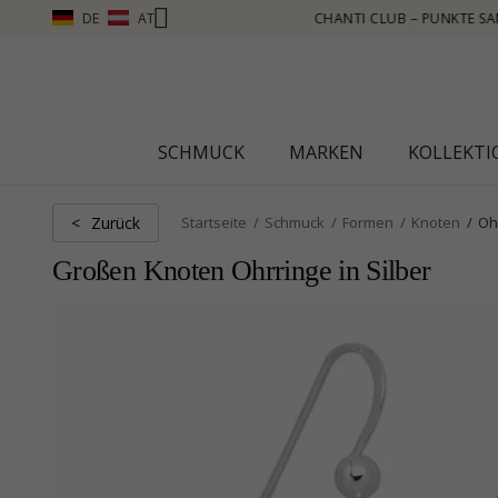
DE
AT
E SAMMELN, MEHR SEHEN – KLICKEN SIE HIER
SCHMUCK
MARKEN
KOLLEKT
Zurück
<
Startseite
Schmuck
Formen
Knoten
Oh
Großen Knoten Ohrringe in Silber