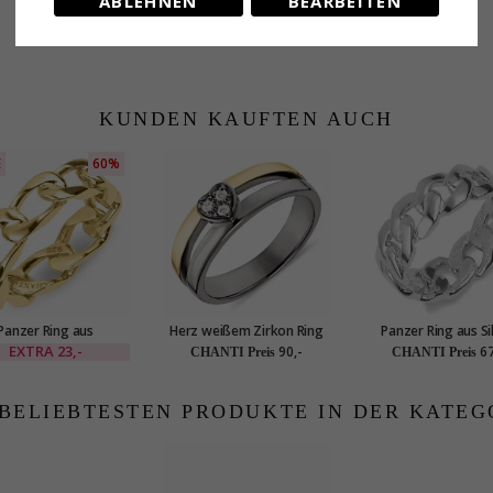
ABLEHNEN
BEARBEITEN
KUNDEN KAUFTEN AUCH
E
60%
Panzer Ring aus
Herz weißem Zirkon Ring
Panzer Ring aus Si
ldetem Sterlingsilber
aus schwarzes rhodiniertes
EXTRA
23,-
90,-
67
CHANTI Preis
CHANTI Preis
Silber mit vergoldetem
Sterlingsilber
 BELIEBTESTEN PRODUKTE IN DER KATEG