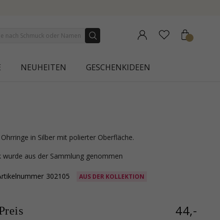
 COLLECTION | AURA
E
NEUHEITEN
GESCHENKIDEEN
Ohrringe in Silber mit polierter Oberfläche.
ck wurde aus der Sammlung genommen
Artikelnummer
302105
AUS DER KOLLEKTION
44,-
reis