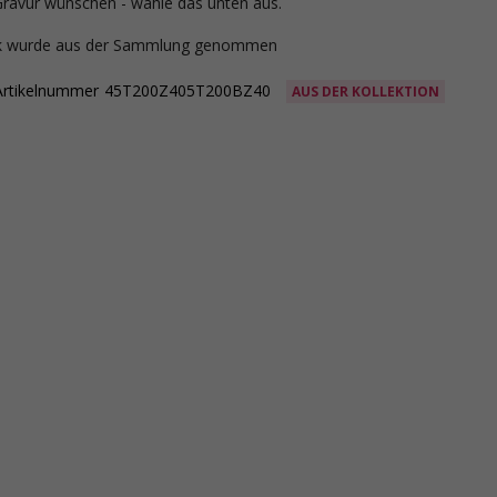
Gravur wünschen - wähle das unten aus.
ck wurde aus der Sammlung genommen
Artikelnummer
45T200Z405T200BZ40
AUS DER KOLLEKTION