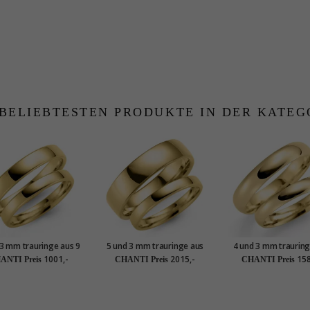
 BELIEBTESTEN PRODUKTE IN DER KATEG
 3 mm trauringe aus 9
5 und 3 mm trauringe aus
4 und 3 mm trauring
Karat Gold - set
14 Karat Gold - set
14 Karat Gold - s
1001,-
2015,-
158
ANTI Preis
CHANTI Preis
CHANTI Preis