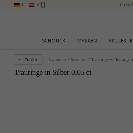
DE
AT
ANTI CLUB – PUNKTE SAMMELN, MEHR SEHEN – KLICKEN SIE HIER
SCHMUCK
MARKEN
KOLLEKT
Zurück
<
Startseite
Schmuck
Trauringe Verlobungsr
Trauringe in Silber 0,05 ct