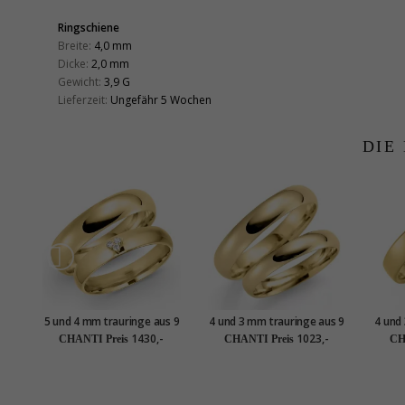
Ringschiene
Breite:
4,0 mm
Dicke:
2,0 mm
Gewicht:
3,9 G
Lieferzeit:
Ungefähr 5 Wochen
DIE
5 und 4 mm trauringe aus 9
4 und 3 mm trauringe aus 9
4 und
Karat Gold 0,03 ct - set
Karat Gold - set
1430,-
1023,-
CHANTI Preis
CHANTI Preis
CH