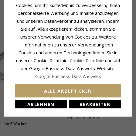
Cookies, um Ihr Surferlebnis zu verbessern, Ihnen
personalisierte Werbung und Inhalte anzuzeigen
und unseren Datenverkehr zu analysieren. Indem
Sie auf „Alle akzeptieren“ klicken, stimmen Sie
unserer Verwendung von Cookies zu. Weitere
Informationen zu unserer Verwendung von
Cookies und anderen Technologien finden Sie in
unserer Cookie-Richtlinie.
Cookie-Richtlinie
und auf
der Google Business Data Answers-Website.
Google Business Data Answers
ALLE AKZEPTIEREN
Produktinformation
ABLEHNEN
BEARBEITEN
m
Ringtyp:
Damenring
Metall:
Silber
Oberfläche:
Polierter
efähr 5 Wochen