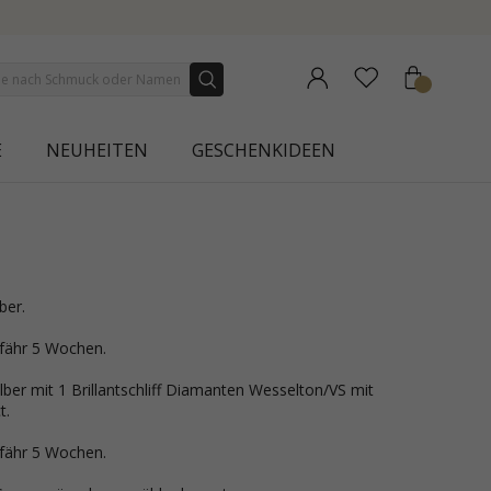
NEW COLLECTION | AURA
E
NEUHEITEN
GESCHENKIDEEN
lber.
efähr 5 Wochen.
lber mit 1 Brillantschliff Diamanten Wesselton/VS mit
t.
efähr 5 Wochen.