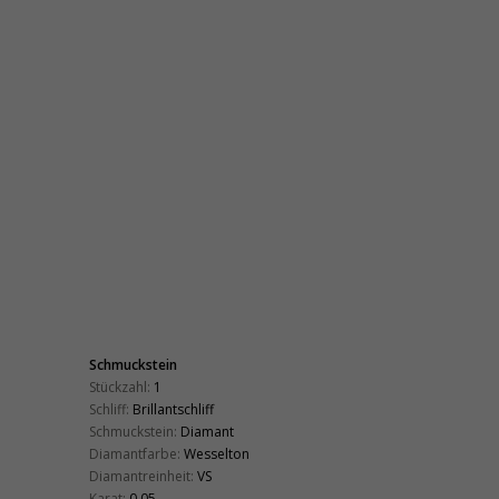
Schmuckstein
Stückzahl:
1
Schliff:
Brillantschliff
Schmuckstein:
Diamant
Diamantfarbe:
Wesselton
Diamantreinheit:
VS
Karat:
0,05