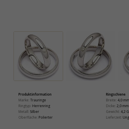
Produktinformation
Ringschiene
Marke:
Trauringe
Breite:
4,0 m
Ringtyp:
Herrenring
Dicke:
2,0 mm
Metall:
Silber
Gewicht:
4,2 G
Oberfläche:
Polierter
Lieferzeit:
Ung