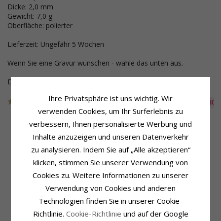
Dicke: 2,0 mm
Gewicht: 7,0 g
Oberfläche: polierter
Lieferzeit: Ungefähr 5 Wochen
Wenn Sie eine Gravur wünschen - wähle das unten aus.
Dieser Schmuck wurde aus der Sammlung genommen
Ihre Privatsphäre ist uns wichtig. Wir
Artikelnummer
45T200BG50
AUS DER KOLLEKTION
verwenden Cookies, um Ihr Surferlebnis zu
verbessern, Ihnen personalisierte Werbung und
Inhalte anzuzeigen und unseren Datenverkehr
Produktinformation
Schmuckstein
zu analysieren. Indem Sie auf „Alle akzeptieren“
Ringtyp:
Trauring
Stückzahl:
1
klicken, stimmen Sie unserer Verwendung von
Karat:
14
Schliff:
Brillantschliff
Cookies zu. Weitere Informationen zu unserer
Metall:
Gold
Schmuckstein:
Diamant
Oberfläche:
Polierter
Diamantfarbe:
Wesselton
Verwendung von Cookies und anderen
Diamantreinheit:
VS
Technologien finden Sie in unserer Cookie-
Karat:
0,05
Richtlinie.
Cookie-Richtlinie
und auf der Google
Ringschiene