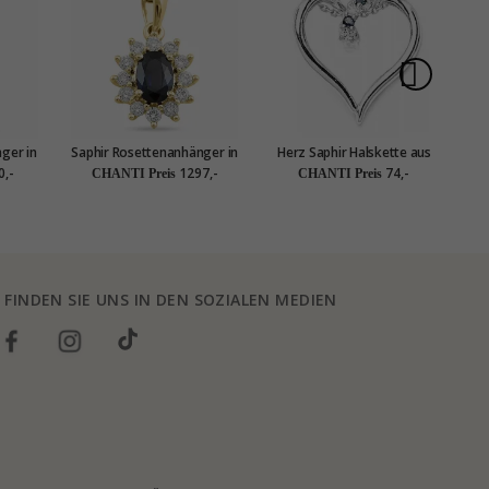
ger in
Saphir Rosettenanhänger in
Herz Saphir Halskette aus
Sa
,04 ct
14 karat Gold 0,26 ct 0,65
Silber und Anhänger aus
1
0,-
1297,-
74,-
CHANTI Preis
CHANTI Preis
ct
Silber
FINDEN SIE UNS IN DEN SOZIALEN MEDIEN