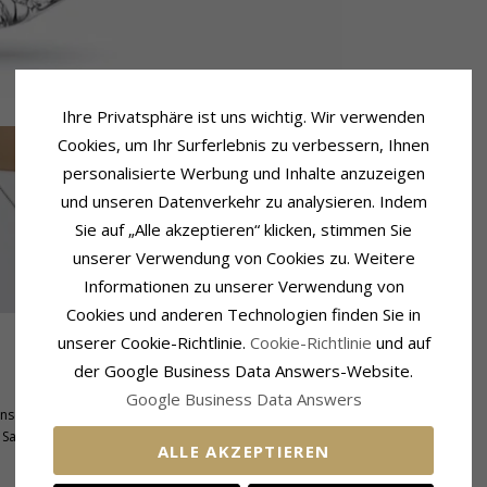
Ihre Privatsphäre ist uns wichtig. Wir verwenden
Cookies, um Ihr Surferlebnis zu verbessern, Ihnen
personalisierte Werbung und Inhalte anzuzeigen
und unseren Datenverkehr zu analysieren. Indem
Sie auf „Alle akzeptieren“ klicken, stimmen Sie
unserer Verwendung von Cookies zu. Weitere
Informationen zu unserer Verwendung von
Cookies und anderen Technologien finden Sie in
unserer Cookie-Richtlinie.
Cookie-Richtlinie
und auf
der Google Business Data Answers-Website.
Schmuckstein
Stückzahl:
12
Google Business Data Answers
nschliff
Schliff:
Brillantschliff
Saphir
Schmuckstein:
Diamant
ALLE AKZEPTIEREN
Diamantfarbe:
Wesselton
Diamantreinheit:
SI