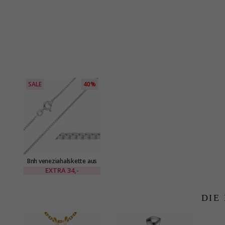
SALE
40%
Bnh veneziahalskette aus
silber 38 cm x 1,5 mm
EXTRA
34,-
DIE