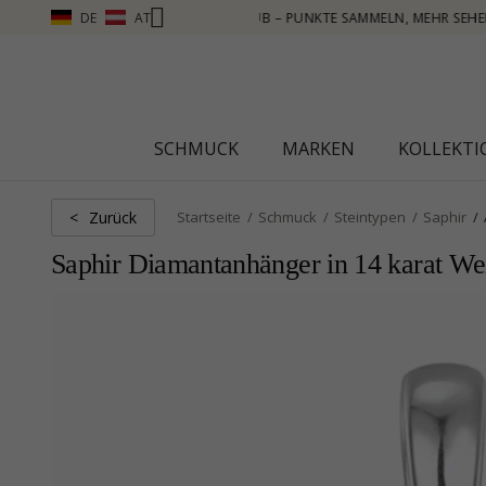
DE
AT
N – KLICKEN SIE HIER
SCHMUCK
MARKEN
KOLLEKT
Zurück
<
Startseite
Schmuck
Steintypen
Saphir
Saphir Diamantanhänger in 14 karat Wei