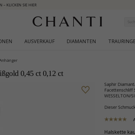
NEW COLLECTION | AURA
IONEN
AUSVERKAUF
DIAMANTEN
TRAURING
Anhänger
ßgold 0,45 ct 0,12 ct
Saphir Diamantanhänger in 14 karat Weißgold mit polierter Oberfläche und 1
Facettenschliff 
WESSELTON/SI 0
Dieser Schmu
Halskette kau