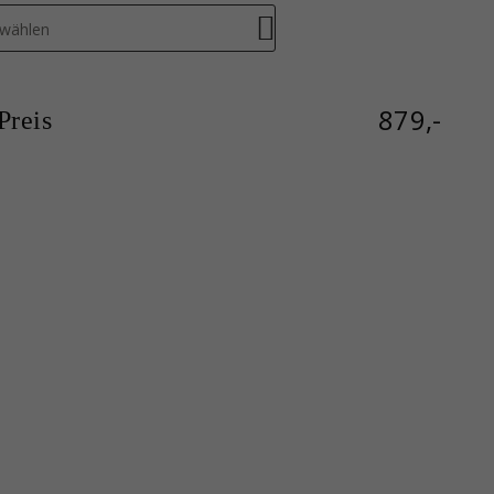
swählen
879,-
reis