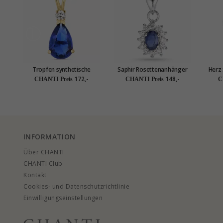
Tropfen synthetische
Saphir Rosettenanhänger
Herz 
Saphir Halskette aus
aus rhodiniertem Silber
Silb
172,-
148,-
CHANTI Preis
CHANTI Preis
C
vergoldetem Sterlingsilber
und Anhänger aus 9 Karat
Gold - Gold Collection
INFORMATION
Über CHANTI
CHANTI Club
Kontakt
Cookies- und Datenschutzrichtlinie
Einwilligungseinstellungen