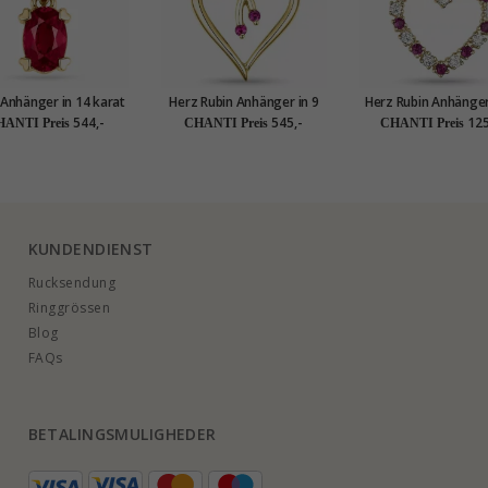
 Anhänger in 14 karat
Herz Rubin Anhänger in 9
Herz Rubin Anhänger
Gold 0,35 ct
karat Gold 0,05 ct
karat Gold 0,20 ct 0
544,-
545,-
125
ANTI Preis
CHANTI Preis
CHANTI Preis
KUNDENDIENST
Rucksendung
Ringgrössen
Blog
FAQs
BETALINGSMULIGHEDER