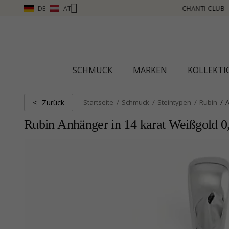
DE
AT
UNKTE SAMMELN, MEHR SEHEN – KLICKEN SIE HIER
SCHMUCK
MARKEN
KOLLEKT
Zurück
<
Startseite
Schmuck
Steintypen
Rubin
Rubin Anhänger in 14 karat Weißgold 0,