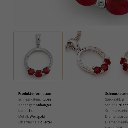
Produktinformation
Schmuckstein
Schmuckstein:
Rubin
Stückzahl:
8
Anhänger:
Anhänger
Schliff:
Brillant
Karat:
14
Schmuckstein:
Metall:
Weißgold
Diamantfarbe
Oberfläche:
Polierter
Diamantreinhe
Karat:
0,05