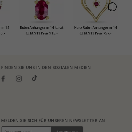
 in 14
Rubin Anhänger in 14 karat
Herz Rubin Anhänger in 14
He
,30 ct
Gold 0,63 ct
karat Gold 0,10 ct
5,-
915,-
757,-
CHANTI Preis
CHANTI Preis
FINDEN SIE UNS IN DEN SOZIALEN MEDIEN
MELDEN SIE SICH FÜR UNSEREN NEWSLETTER AN
Abonnieren