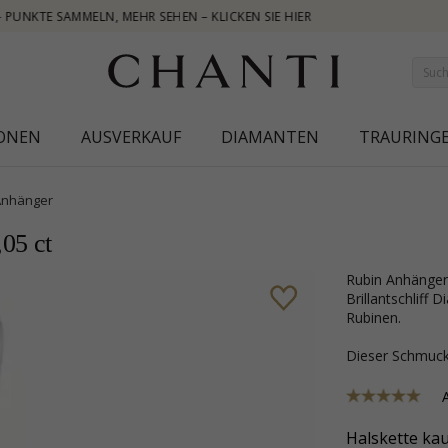
IONEN
AUSVERKAUF
DIAMANTEN
TRAURING
Anhänger
05 ct
Rubin Anhänger in 14 karat Weißgold mit polierter Oberfläche und 8
Brillantschliff
Rubinen.
Dieser Schmu
Halskette kau