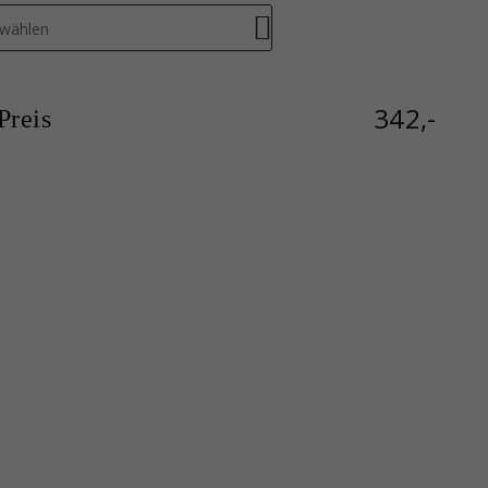
swählen
342,-
reis