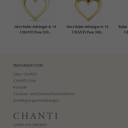
Herz Rubin Anhänger in 14
Herz Rubin Anhänger in 14
Rubin
karat Gold 0,07 ct
karat Gold 0,02 ct
533,-
368,-
CHANTI Preis
CHANTI Preis
CH
INFORMATION
Über CHANTI
CHANTI Club
Kontakt
Cookies- und Datenschutzrichtlinie
Einwilligungseinstellungen
CHANTI (CVR 28863845)