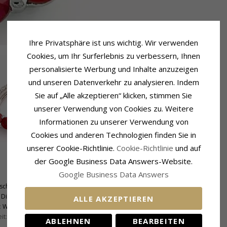
Ihre Privatsphäre ist uns wichtig. Wir verwenden
Cookies, um Ihr Surferlebnis zu verbessern, Ihnen
personalisierte Werbung und Inhalte anzuzeigen
und unseren Datenverkehr zu analysieren. Indem
Sie auf „Alle akzeptieren“ klicken, stimmen Sie
unserer Verwendung von Cookies zu. Weitere
Informationen zu unserer Verwendung von
Cookies und anderen Technologien finden Sie in
unserer Cookie-Richtlinie.
Cookie-Richtlinie
und auf
der Google Business Data Answers-Website.
Schmuckstein
Google Business Data Answers
Stückzahl:
3
schliff
Schliff:
Facettenschliff
Diamant
Schmuckstein:
Rubin
ALLE AKZEPTIEREN
:
Wesselton
it:
SI
ABLEHNEN
BEARBEITEN
Lieferzeit