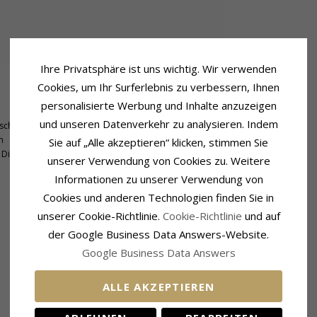
Ihre Privatsphäre ist uns wichtig. Wir verwenden
Cookies, um Ihr Surferlebnis zu verbessern, Ihnen
Größe
personalisierte Werbung und Inhalte anzuzeigen
Höhe:
8,3 mm
und unseren Datenverkehr zu analysieren. Indem
schliff
Breite:
8,9 mm
m
Sie auf „Alle akzeptieren“ klicken, stimmen Sie
Diamant
unserer Verwendung von Cookies zu. Weitere
Informationen zu unserer Verwendung von
Cookies und anderen Technologien finden Sie in
VERWANDTE PRODUKTE
unserer Cookie-Richtlinie.
Cookie-Richtlinie
und auf
der Google Business Data Answers-Website.
Google Business Data Answers
ALLE AKZEPTIEREN