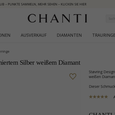
IONEN
AUSVERKAUF
DIAMANTEN
TRAURING
rringe
iniertem Silber weißem Diamant
Støvring Design Herz Ohrringe in rhodiniertem Silber mit und 2 Brillantschliff
weißen Diaman
Dieser Schmu