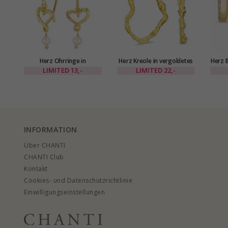
Herz Ohrringe in
Herz Kreole in vergoldetes
Herz B
vergoldetes Messing - Eliné
Messing - Eliné
Kara
LIMITED
13,-
LIMITED
22,-
INFORMATION
Über CHANTI
CHANTI Club
Kontakt
Cookies- und Datenschutzrichtlinie
Einwilligungseinstellungen