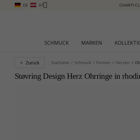
DE
AT
LUB – PUNKTE SAMMELN, MEHR SEHEN – KLICKEN SIE HIER
SCHMUCK
MARKEN
KOLLEKT
Zurück
<
Startseite
Schmuck
Formen
Herzen
Oh
Støvring Design Herz Ohrringe in rhod