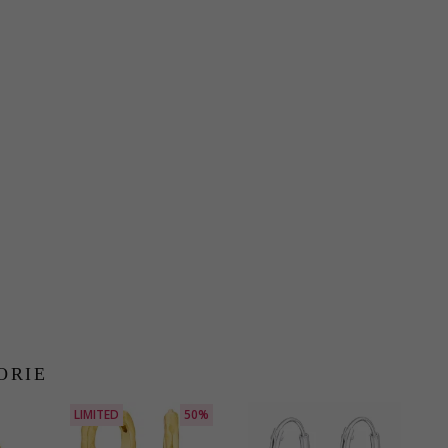
ORIE
LIMITED
50%