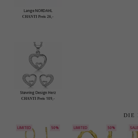
Lange NORDAHL
ANDERSEN Ohrringe in
26,-
CHANTI Preis
rhodiniertem Silber blauem
Schmuckstein
Støvring Design Herz
Schmuck Set in Silber
109,-
CHANTI Preis
weißem Zirkon
DIE
LIMITED
50%
LIMITED
50%
SAL