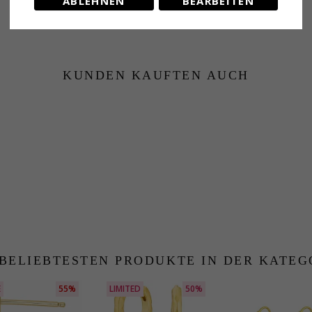
ABLEHNEN
BEARBEITEN
KUNDEN KAUFTEN AUCH
 BELIEBTESTEN PRODUKTE IN DER KATEG
E
55%
LIMITED
50%