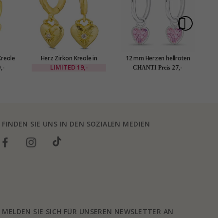
Kreole
Herz Zirkon Kreole in
12 mm Herzen hellroten
He
er -
vergoldetes Messing - Eliné
Bergkristall Kreole in Silber
LIMITED
19,-
,-
27,-
CHANTI Preis
- Little Ones
FINDEN SIE UNS IN DEN SOZIALEN MEDIEN
MELDEN SIE SICH FÜR UNSEREN NEWSLETTER AN