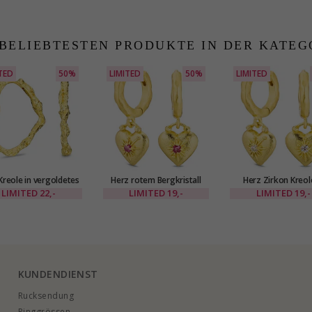
 BELIEBTESTEN PRODUKTE IN DER KATEG
TED
50%
LIMITED
50%
LIMITED
Kreole in vergoldetes
Herz rotem Bergkristall
Herz Zirkon Kreol
Messing - Eliné
Kreole in vergoldetes
vergoldetes Messing 
LIMITED
22,-
LIMITED
19,-
LIMITED
19,-
Messing - Eliné
KUNDENDIENST
Rucksendung
Ringgrössen