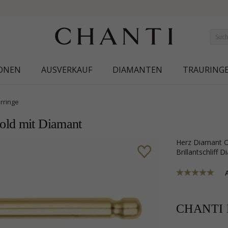
NEW COLLECTION | AURA
IONEN
AUSVERKAUF
DIAMANTEN
TRAURING
rringe
old mit Diamant
Herz Diamant Ohrstecker in 14 Karat Gold mit polierter Oberfläche und 32
Brillantschliff
CHANTI P