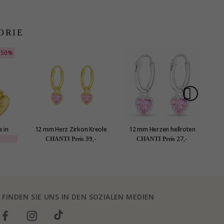
ORIE
50%
e in
12 mm Herz Zirkon Kreole
12 mm Herzen hellroten
He
- Eliné
in vergoldetem Silber -
Bergkristall Kreole in Silber
39,-
27,-
CHANTI Preis
CHANTI Preis
Little Ones
- Little Ones
FINDEN SIE UNS IN DEN SOZIALEN MEDIEN