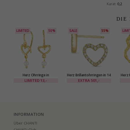
Karat:
0,2
DIE
LIMITED
50%
SALE
55%
LIMI
Herz Ohrringe in
Herz Brillantohrringen in 14
Herz 
vergoldetes Messing - Eliné
Karat Gold mit Diamant
LIMITED
13,-
EXTRA
501,-
INFORMATION
Über CHANTI
CHANTI Club