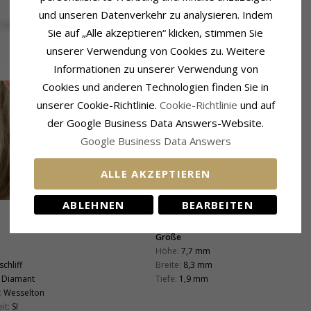
und unseren Datenverkehr zu analysieren. Indem
Sie auf „Alle akzeptieren“ klicken, stimmen Sie
unserer Verwendung von Cookies zu. Weitere
Informationen zu unserer Verwendung von
Cookies und anderen Technologien finden Sie in
unserer Cookie-Richtlinie.
Cookie-Richtlinie
und auf
der Google Business Data Answers-Website.
Google Business Data Answers
ALLE AKZEPTIEREN
ABLEHNEN
BEARBEITEN
Größe
Höhe:
7,7 mm
schliff
Breite:
8,3 mm
Diamant
Tiefe:
1,9 mm
:
Wesselton
it:
SI