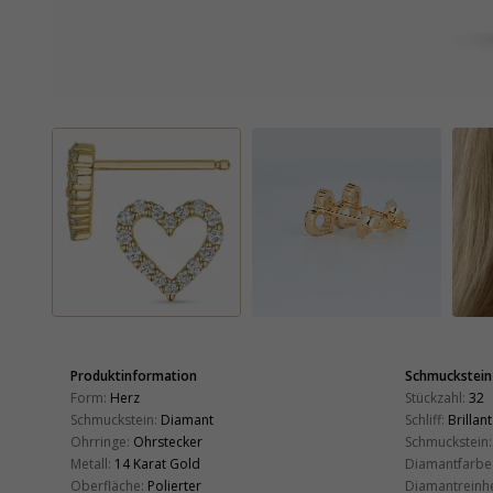
Produktinformation
Schmuckstein
Form:
Herz
Stückzahl:
32
Schmuckstein:
Diamant
Schliff:
Brillant
Ohrringe:
Ohrstecker
Schmuckstein:
Metall:
14 Karat Gold
Diamantfarbe
Oberfläche:
Polierter
Diamantreinhe