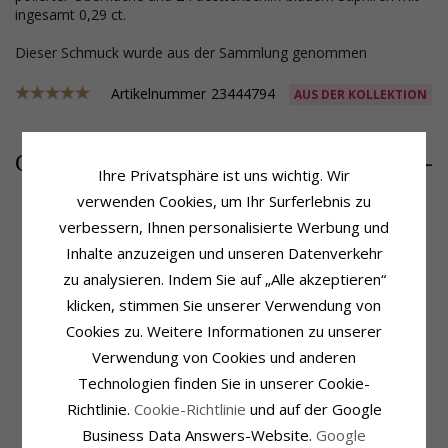
ingesamt 0,29 ct.
Dieser Schmuck wurde aus der Sammlung genommen
Artikelnummer
23444794
AUS DER KOLLEKTION
496,-
CHANTI Preis
Ihre Privatsphäre ist uns wichtig. Wir
verwenden Cookies, um Ihr Surferlebnis zu
verbessern, Ihnen personalisierte Werbung und
Inhalte anzuzeigen und unseren Datenverkehr
Produktinformation
Schmuckstein
Form:
Echten
Stückzahl:
2
zu analysieren. Indem Sie auf „Alle akzeptieren“
Farbe:
Blauem
Schliff:
Facettenschliff
klicken, stimmen Sie unserer Verwendung von
Schmuckstein:
Saphir
Farbe:
Blauem
Cookies zu. Weitere Informationen zu unserer
Ohrringe:
Ohrstecker
Schmuckstein:
Saphir
Verwendung von Cookies und anderen
Metall:
14 Karat Weißgold
Karat:
0,29
Oberfläche:
Polierter
Technologien finden Sie in unserer Cookie-
Größe
Fassung:
6 Dreieck Fassungen
Durchmesser:
5,0 mm
Richtlinie.
Cookie-Richtlinie
und auf der Google
Tiefe:
3,5 mm
Business Data Answers-Website.
Google