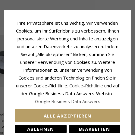
Ihre Privatsphäre ist uns wichtig. Wir verwenden
Cookies, um Ihr Surferlebnis zu verbessern, Ihnen
personalisierte Werbung und Inhalte anzuzeigen
und unseren Datenverkehr zu analysieren. Indem
Sie auf „Alle akzeptieren“ klicken, stimmen Sie
unserer Verwendung von Cookies zu. Weitere
Informationen zu unserer Verwendung von
Cookies und anderen Technologien finden Sie in
unserer Cookie-Richtlinie.
Cookie-Richtlinie
und auf
der Google Business Data Answers-Website.
Google Business Data Answers
Ringschiene
Breite, Oben:
3,2 mm
schliff
Breite, Unten:
3,2 mm
ALLE AKZEPTIEREN
Diamant
Dicke, Oben:
2,5 mm
:
Wesselton
Dicke, Unten:
1,6 mm
ABLEHNEN
BEARBEITEN
it:
SI