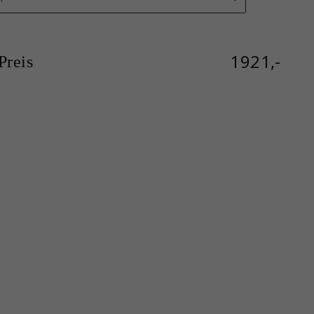
1921,-
reis