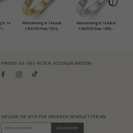
 in 14
Memoirering in 14 karat
Memoirering in 14 Karat
,24 ct
gold 5 x 0,05 ct
Weißgold 5 x 0,05 ct
M
1,-
1554,-
1499,-
CHANTI Preis
CHANTI Preis
FINDEN SIE UNS IN DEN SOZIALEN MEDIEN
MELDEN SIE SICH FÜR UNSEREN NEWSLETTER AN
Abonnieren