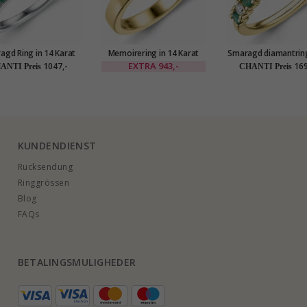
agd Ring in 14 Karat
Memoirering in 14 Karat
Smaragd diamantring
gold 0,08 ct 0,10 ct
Gold 3 x 0,05 ct
karat gold 0,40 ct 0
EXTRA
943,-
1047,-
169
ANTI Preis
CHANTI Preis
KUNDENDIENST
Rucksendung
Ringgrössen
Blog
FAQs
BETALINGSMULIGHEDER