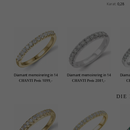
Karat:
0,28
Diamant memoirering in 14
Diamant memoirering in 14
Diama
karat gold 0,25 ct
karat weißgold 0,50 ct
kar
1099,-
2081,-
CHANTI Preis
CHANTI Preis
CH
DIE