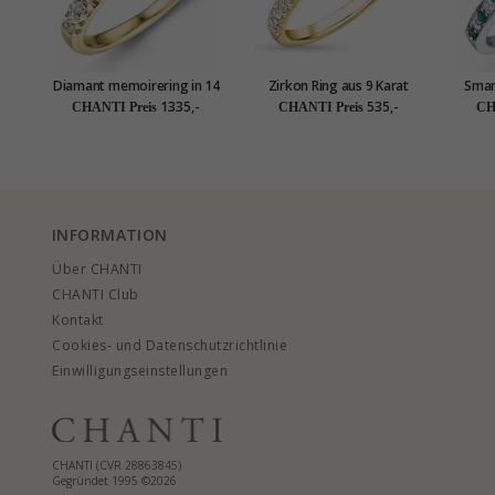
Diamant memoirering in 14
Zirkon Ring aus 9 Karat
Smar
karat gold 0,25 ct
Gold
Weiß
1335,-
535,-
CHANTI Preis
CHANTI Preis
CH
INFORMATION
Über CHANTI
CHANTI Club
Kontakt
Cookies- und Datenschutzrichtlinie
Einwilligungseinstellungen
CHANTI (CVR 28863845)
Gegründet 1995 ©2026