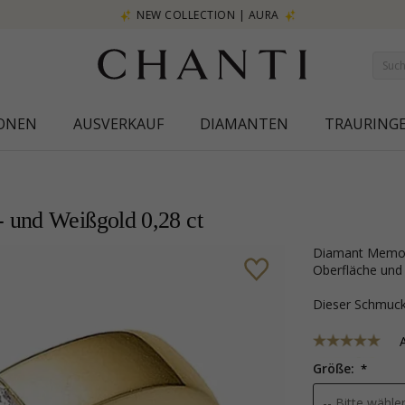
NEW COLLECTION | AURA
IONEN
AUSVERKAUF
DIAMANTEN
TRAURING
 und Weißgold 0,28 ct
Diamant Memoirering in 14 Karat Gold- und Weißgold mit polierter
Oberfläche und 
Dieser Schmu
Größe: