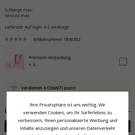
Schlange max.:
Venezia max.:
Lieferzeit: Auf lager 4-5 werktage
Artikelnummer
1846302
Premium-Verpackung
+ 3,-
Verdienen 4 CHANTI point
Ihre Privatsphäre ist uns wichtig. Wir
90,-
CHANTI Preis
verwenden Cookies, um Ihr Surferlebnis zu
verbessern, Ihnen personalisierte Werbung und
In den Warenkorb
Inhalte anzuzeigen und unseren Datenverkehr