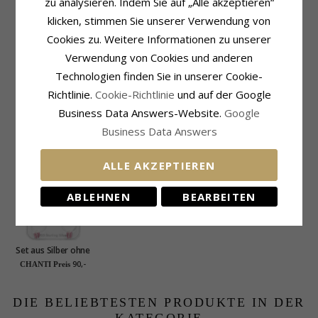
zu analysieren. Indem Sie auf „Alle akzeptieren“
klicken, stimmen Sie unserer Verwendung von
Cookies zu. Weitere Informationen zu unserer
Verwendung von Cookies und anderen
Produktinformation
Lieferzeit
Metall:
Silber
Lieferzeit:
4-5 Werktage
Technologien finden Sie in unserer Cookie-
Ohrringe:
Ohrringe
Richtlinie.
Cookie-Richtlinie
und auf der Google
Höhe X Breite:
10 x 9 mm
Business Data Answers-Website.
Google
Business Data Answers
KÜRZLICH ANGESEHENE PRODUKTE
ALLE AKZEPTIEREN
ABLEHNEN
BEARBEITEN
Set aus Silber ohne
Halskette
90,-
CHANTI Preis
DIE BELIEBTESTEN PRODUKTE IN DER
KATEGORIE