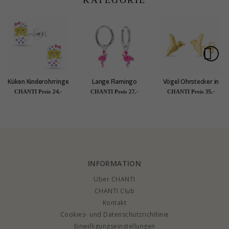
Küken Kinderohrringe
Lange Flamingo
Vögel Ohrstecker in
in Silber - Little Ones
Kinderohrringe in
vergoldetem Silber
24,-
27,-
35,-
CHANTI Preis
CHANTI Preis
CHANTI Preis
Silber - Little Ones
INFORMATION
Über CHANTI
CHANTI Club
Kontakt
Cookies- und Datenschutzrichtlinie
Einwilligungseinstellungen