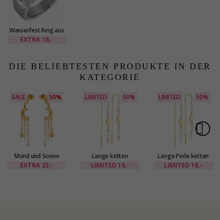
Wasserfest Ring aus
Stahl - OCEANA
EXTRA
18,-
DIE BELIEBTESTEN PRODUKTE IN DER
KATEGORIE
SALE
50%
LIMITED
50%
LIMITED
50%
Mond und Sonne
Lange ketten
Lange Perle ketten
Ohrringe in
ohrringe in
ohrringe in
EXTRA
23,-
LIMITED
18,-
LIMITED
18,-
vergoldetes Messing
vergoldetes Messing
vergoldetes Messing
- Eliné
- Eliné
- Eliné