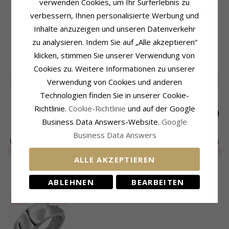
verwenden Cookies, um Ihr Surferlebnis zu
Weitere Wörter:
Wasserfest
Breite, Oben:
8,3 mm
Ring:
Ring
Breite, Unten:
4,4 mm
verbessern, Ihnen personalisierte Werbung und
Metall:
Stahl
Dicke, Oben:
2,7 mm
Inhalte anzuzeigen und unseren Datenverkehr
Kollektion:
OCEANA
Dicke, Unten:
2,0 mm
zu analysieren. Indem Sie auf „Alle akzeptieren“
klicken, stimmen Sie unserer Verwendung von
VERWANDTE PRODUKTE
Cookies zu. Weitere Informationen zu unserer
SALE
35%
SALE
35%
SALE
35%
Verwendung von Cookies und anderen
Technologien finden Sie in unserer Cookie-
Richtlinie.
Cookie-Richtlinie
und auf der Google
Business Data Answers-Website.
Google
Business Data Answers
Wasserfest Ring aus
Wasserfest Ring aus
Wasserfest Ring aus
Stahl - OCEANA
Stahl - OCEANA
Stahl - OCEANA
EXTRA
21,-
EXTRA
18,-
EXTRA
19,-
ALLE AKZEPTIEREN
KÜRZLICH ANGESEHENE PRODUKTE
ABLEHNEN
BEARBEITEN
SALE
40%